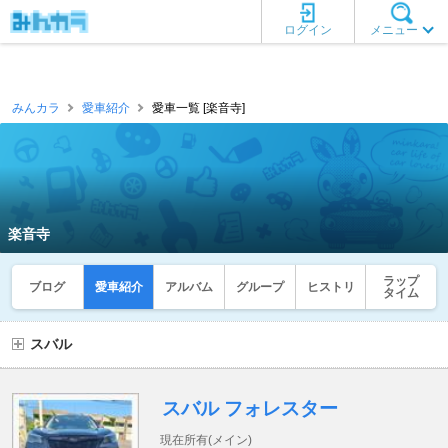
ログイン
メニュー
みんカラ
愛車紹介
愛車一覧 [楽音寺]
楽音寺
ラップ
ブログ
愛車紹介
アルバム
グループ
ヒストリ
タイム
スバル
スバル フォレスター
現在所有(メイン)