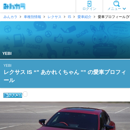
ログイン
メニュー
みんカラ
車種別情報
レクサス
IS
愛車紹介
愛車プロフィール [YE
YEBI
YEBI
レクサス IS “" あかれくちゃん "” の愛車プロフィ
ール