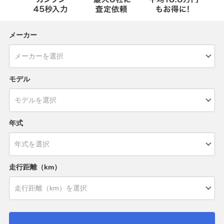
メーカー
モデル
年式
走行距離（km）