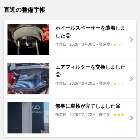
直近の整備手帳
ホイールスペーサーを装着しま
した🙂
作業日 : 2026年3月30日
-
難易度 :
★
☆
☆
エアフィルターを交換しました
🙂
作業日 : 2026年3月20日
-
難易度 :
★
☆
☆
無事に車検が完了しました😀
作業日 : 2026年2月22日
-
難易度 :
★
★
★