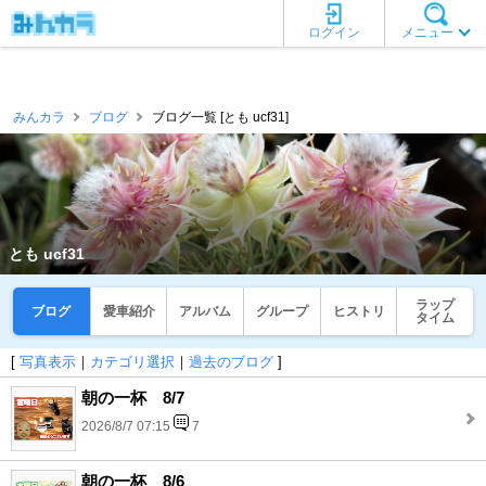
ログイン
メニュー
みんカラ
ブログ
ブログ一覧 [とも ucf31]
とも ucf31
ラップ
ブログ
愛車紹介
アルバム
グループ
ヒストリ
タイム
[
写真表示
｜
カテゴリ選択
｜
過去のブログ
]
朝の一杯 8/7
2026/8/7 07:15
7
朝の一杯 8/6