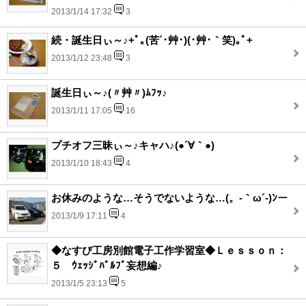
2013/1/14 17:32
3
続・誕生日ぃ～♪+ﾟ｡(苦´･艸･)(･艸･｀笑)｡ﾟ+
2013/1/12 23:48
3
誕生日ぃ～♪(〃艸〃)ﾑﾌｯ♪
2013/1/11 17:05
16
プチオフ三昧ぃ～♪キャハ♪(●´∀｀●)
2013/1/10 18:43
4
お休みのような…そうでないような…(。-｀ω´-)ﾝー
2013/1/9 17:11
4
◆なすび工房別館電子工作学習室◆Ｌｅｓｓｏｎ：
５ ｳｪｯｼﾞﾊﾞﾙﾌﾞ妄想編♪
2013/1/5 23:13
5