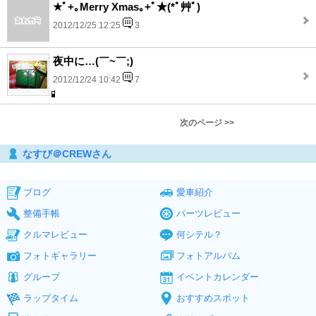
★ﾟ+｡Merry Xmas｡+ﾟ★(*ﾟ艸ﾟ)
2012/12/25 12:25
3
夜中に…(￣~￣;)
2012/12/24 10:42
7
次のページ >>
なすび＠CREWさん
ブログ
愛車紹介
整備手帳
パーツレビュー
クルマレビュー
何シテル？
フォトギャラリー
フォトアルバム
グループ
イベントカレンダー
ラップタイム
おすすめスポット