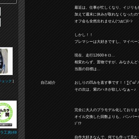
最近は、仕事が忙しくなり、イジリも
加えて週末に休みが取れなくなったの
オフ会も全然出れません(つд⊂)ｴｰﾝ
しかし！！
プレマシーは大好きですし、マイペー
現在、走行12600キロ…
相変わらず、置物ですが、みなさんど
当面の目標は…
チェック
]
自己紹介
おしりの凹みを直す事です！！∑(ﾟωﾟﾉ)
その次は、紫のハネが欲しいなぁ～♪
完全に大人のプラモデル化しております♪(｡
オイル交換した回数よりも、バンパーを外し
ｼﾞ!?
ラ工房(49
自作大好きなんで、何でも作って見た