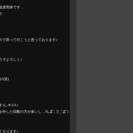
低迷気味です…
で、
スで弄って行こうと思っております♪
うぞよろしく♪
ﾉ(笑)
-∀-)ﾆﾋ♪
た回数の方が多いし…ﾏ(｡Дﾟ; 三 ;ﾟДﾟ)
くなります♪