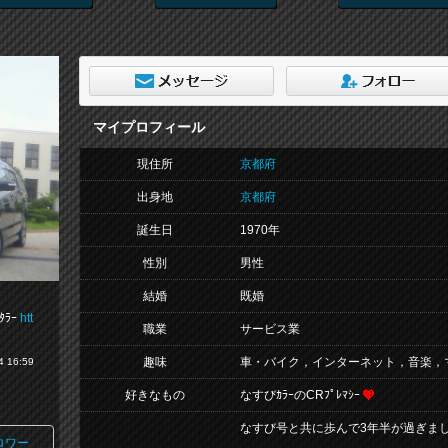
マイプロフィール
現住所
京都府
出身地
京都府
誕生日
1970年
性別
男性
結婚
既婚
ﾀﾗｰ
htt
職業
サービス業
趣味
車・バイク，インターネット，音楽，
 16:59
好きなもの
なすびｶﾗｰのCRﾌﾟﾚﾏｼｰ
なすび号と共に歩んで3年半が過ぎまし
ロワー