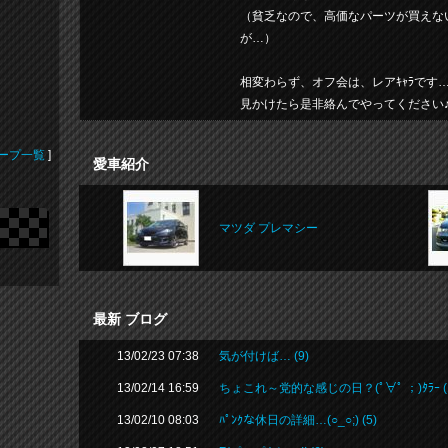
（貧乏なので、高価なパーツが買えな
が…）
相変わらず、オフ会は、レアｷｬﾗです…(
見かけたら是非絡んでやってください
ープ一覧
]
愛車紹介
マツダ プレマシー
最新 ブログ
13/02/23 07:38
気が付けば… (9)
13/02/14 16:59
ちょこれ～党的な感じの日？(ﾟ∀ﾟ ；)ﾀﾗｰ (1
13/02/10 08:03
ﾊﾟﾝｸな休日の詳細…(○_○;) (5)