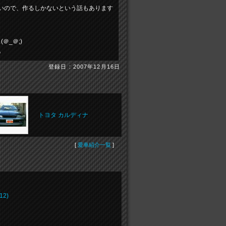
いので、作るしかないという話もあります
＠_＠;)
♪
登録日 : 2007年12月16日
トヨタ カルディナ
[
愛車紹介一覧
]
2)