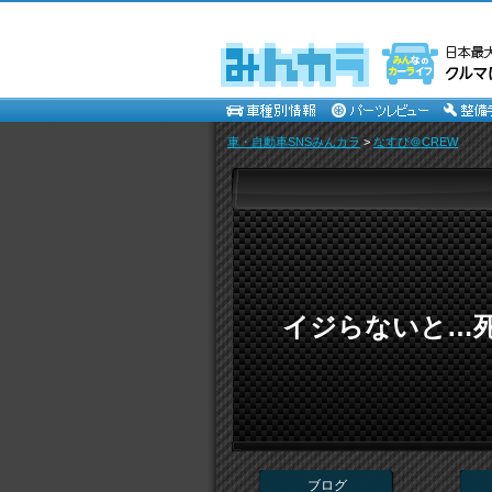
車・自動車SNSみんカラ
>
なすび＠CREW
イジらないと…死ん
ブログ