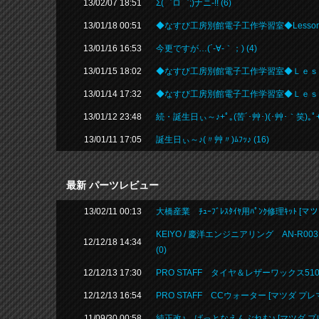
13/02/07 18:51
Σ(゜ロ゜;)ナニ-!! (6)
13/01/18 00:51
◆なすび工房別館電子工作学習室◆Lesson:
13/01/16 16:53
今更ですが…(´-∀-｀；) (4)
13/01/15 18:02
◆なすび工房別館電子工作学習室◆Ｌｅｓｓ
13/01/14 17:32
◆なすび工房別館電子工作学習室◆Ｌｅｓｓｏｎ：
13/01/12 23:48
続・誕生日ぃ～♪+ﾟ｡(苦´･艸･)(･艸･｀笑)｡ﾟ+ 
13/01/11 17:05
誕生日ぃ～♪(〃艸〃)ﾑﾌｯ♪ (16)
最新 パーツレビュー
13/02/11 00:13
大橋産業 ﾁｭｰﾌﾞﾚｽﾀｲﾔ用ﾊﾟﾝｸ修理ｷｯﾄ [マ
KEIYO / 慶洋エンジニアリング AN-R0
12/12/18 14:34
(0)
12/12/13 17:30
PRO STAFF タイヤ＆レザーワックス510 
12/12/13 16:54
PRO STAFF CCウォーター [マツダ プレマ
11/09/30 00:58
純正改♪ ばっとなえんぶれむ♪ [マツダ プレマ