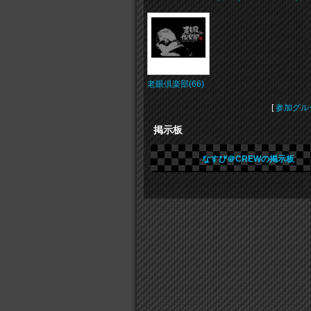
老眼倶楽部(66)
[
参加グル
掲示板
なすび＠CREWの掲示板