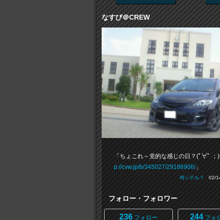
なすび＠CREW
「ちょこれ～党的な感じの日？(ﾟ∀ﾟ ；)
p://cvw.jp/b/345027/29186906/
」
何シテル？
02/14
フォロー・フォロワー
236
244
フォロー
フォ