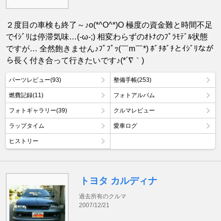
２度目の車検も終了～♪o(*^O^*)O 極度の資金難と時間不足
でｲｼﾞﾘは停滞気味…(-ω-;) 相変わらずのｵﾄﾅのﾌﾟﾗﾓﾃﾞﾙ状態
ですが… 全然飽きません♪ﾌﾟﾌﾟｯ(￣m￣*) ﾎﾞﾁﾎﾞﾁとｲｼﾞﾘなが
ら長く付き合って行きたいです♪(*´∇｀)
パーツレビュー(93)
整備手帳(253)
燃費記録(11)
フォトアルバム
フォトギャラリー(39)
クルマレビュー
ラップタイム
愛車ログ
ヒストリー
トヨタ カルディナ
過去所有のクルマ
2007/12/21