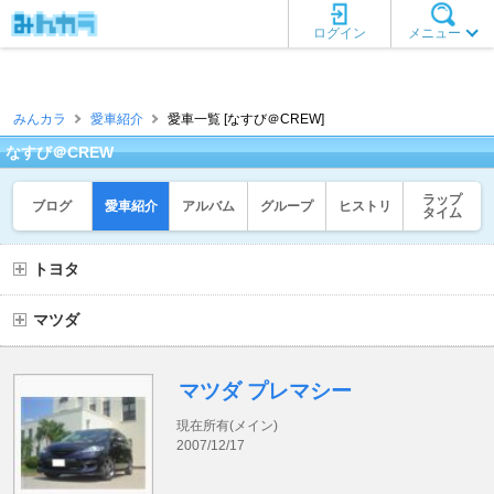
ログイン
メニュー
みんカラ
愛車紹介
愛車一覧 [なすび＠CREW]
なすび＠CREW
ラップ
ブログ
愛車紹介
アルバム
グループ
ヒストリ
タイム
トヨタ
マツダ
マツダ プレマシー
現在所有(メイン)
2007/12/17