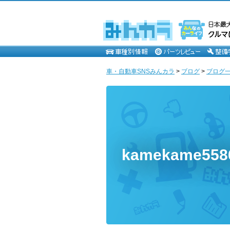
車・自動車SNSみんカラ
>
ブログ
>
ブログ一覧
kamekame5