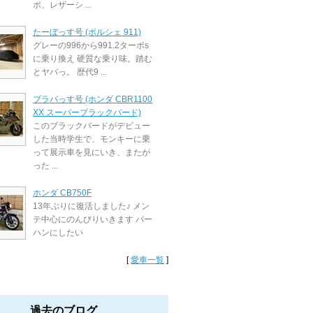
ボ、レザーシ ...
たーぼっす号 (ポルシェ 911)
グレーの996から991.2ターボs
に乗り換え 硬質な乗り味。踏む
とヤバっ。 歴代9 ...
ブラバっす号 (ホンダ CBR1100
XX スーパーブラックバード)
このブラックバードがデビュー
した当時学生で、モンキーに乗
って展示車を見にいき、またが
った ...
ホンダ CB750F
13年ぶりに復活しました♪ メン
テ中心にのんびりいきます バー
ハンにしたい
[
愛車一覧
]
過去のブログ