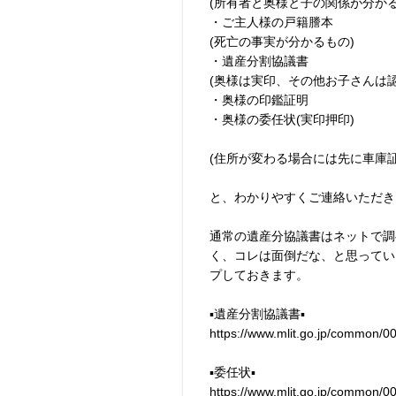
(所有者と奥様と子の関係が分かる
・ご主人様の戸籍謄本
(死亡の事実が分かるもの)
・遺産分割協議書
(奥様は実印、その他お子さんは認
・奥様の印鑑証明
・奥様の委任状(実印押印)
(住所が変わる場合には先に車庫
と、わかりやすくご連絡いただき
通常の遺産分協議書はネットで調
く、コレは面倒だな、と思ってい
プしておきます。
▪️遺産分割協議書▪️
https://www.mlit.go.jp/common/0
▪️委任状▪️
https://www.mlit.go.jp/common/0