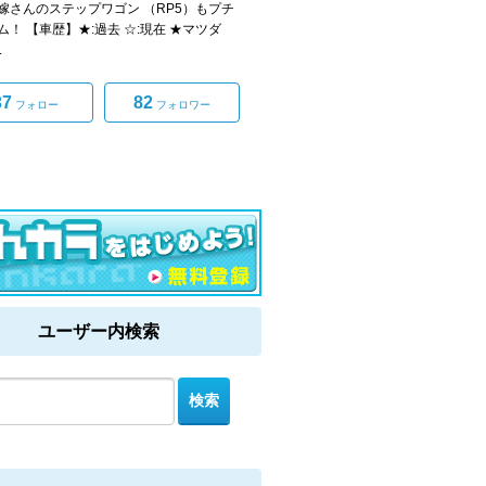
嫁さんのステップワゴン （RP5）もプチ
ム！ 【車歴】★:過去 ☆:現在 ★マツダ
.
37
82
フォロー
フォロワー
ユーザー内検索