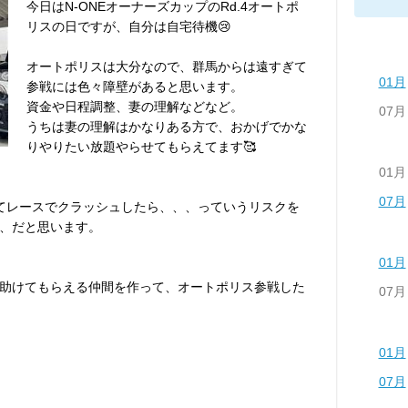
今日はN-ONEオーナーズカップのRd.4オートポ
リスの日ですが、自分は自宅待機😢
オートポリスは大分なので、群馬からは遠すぎて
01月
参戦には色々障壁があると思います。
資金や日程調整、妻の理解などなど。
07月
うちは妻の理解はかなりある方で、おかげでかな
りやりたい放題やらせてもらえてます🥰
01月
07月
てレースでクラッシュしたら、、、っていうリスクを
、だと思います。
01月
助けてもらえる仲間を作って、オートポリス参戦した
07月
01月
07月