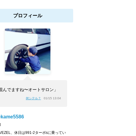
プロフィール
混んでますね〜オートサロン」
何シテル？
01/15 13:04
ekame5586
]
VEZEL、休日は991-2ターボsに乗ってい