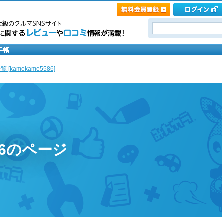
 [kamekame5586]
586のページ