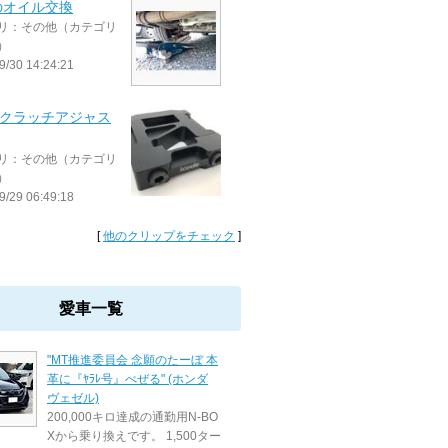
のオイル交換
リ：その他（カテゴリ
）
9/30 14:24:21
de クラッチアジャス
リ：その他（カテゴリ
）
9/29 06:49:18
[
他のクリップをチェック
]
愛車一覧
"MT推進委員会 念願のたーぼ 本
革に『ﾔﾗﾚ号』べぜる" (ホンダ
ヴェゼル)
200,000キロ達成の通勤用N-BO
Xから乗り換えです。 1,500ター