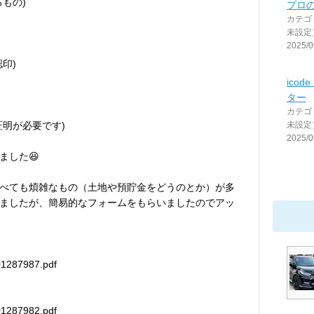
もの)
プロ
カテゴ
未設定
2025/0
印)
ico
ター
カテゴ
証明が必要です)
未設定
2025/0
ました😆
べても煩雑なもの（土地や預貯金をどうのとか）が多
ましたが、簡易的なフォームをもらいましたのでアッ
01287987.pdf
01287982.pdf