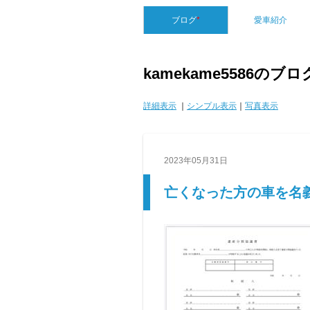
ブログ
*
愛車紹介
kamekame5586のブ
詳細表示
｜
シンプル表示
｜
写真表示
2023年05月31日
亡くなった方の車を名