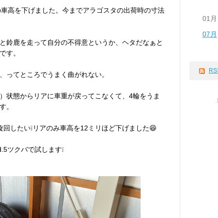
アの車高を下げました。今までアラゴスタの出荷時の寸法
01月
07月
と鈴鹿を走って自分の不得意というか、ヘタだなぁと
です。
RS
、ってところでうまく曲がれない。
）状態からリアに車重が戻ってこなくて、4輪をうま
す。
回したい❕リアのみ車高を12ミリほど下げました😆
.5ツクバで試します❕