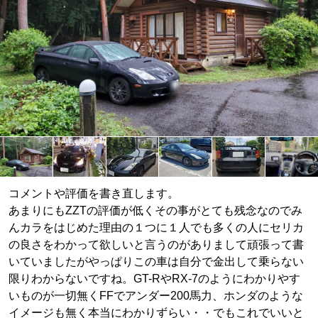
コメントや評価を書き直します。
あまりにもZZTの評価が低くその事がとても残念なのでみ
んカラをはじめた理由の１つに１人でも多くの人にセリカ
の良さをわかって欲しいと言うのがありまして頑張って書
いていましたがやっぱりこの車は自分で金出して乗らない
限りわからないですね。GT-RやRX-7のようにわかりやす
いものが一切無くFFでアンダー200馬力、ホンダのような
イメージも無く本当にわかりずらい・・でもこれでいいと