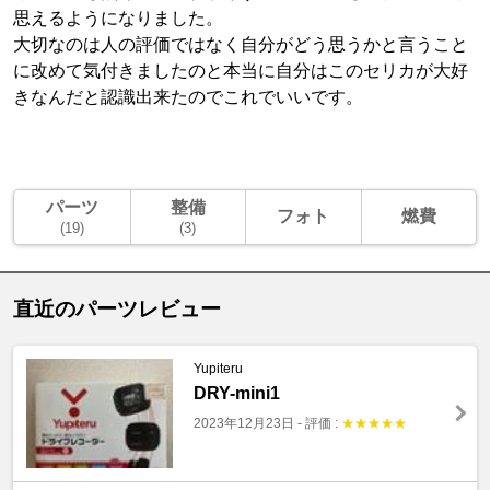
思えるようになりました。
大切なのは人の評価ではなく自分がどう思うかと言うこと
に改めて気付きましたのと本当に自分はこのセリカが大好
きなんだと認識出来たのでこれでいいです。
パーツ
整備
フォト
燃費
(19)
(3)
直近のパーツレビュー
Yupiteru
DRY-mini1
2023年12月23日
-
評価 :
★
★
★
★
★