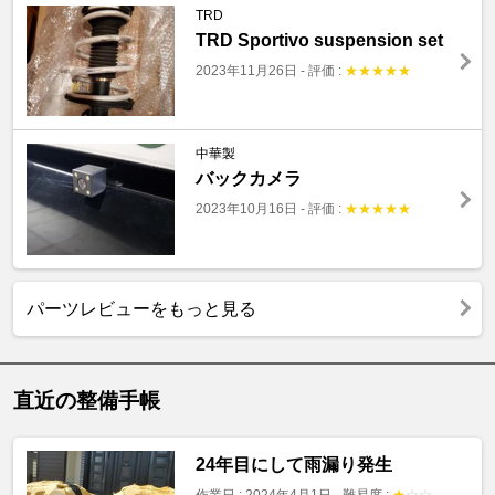
TRD
TRD Sportivo suspension set
2023年11月26日
-
評価 :
★
★
★
★
★
中華製
バックカメラ
2023年10月16日
-
評価 :
★
★
★
★
★
パーツレビューをもっと見る
直近の整備手帳
24年目にして雨漏り発生
作業日 : 2024年4月1日
-
難易度 :
★
☆
☆