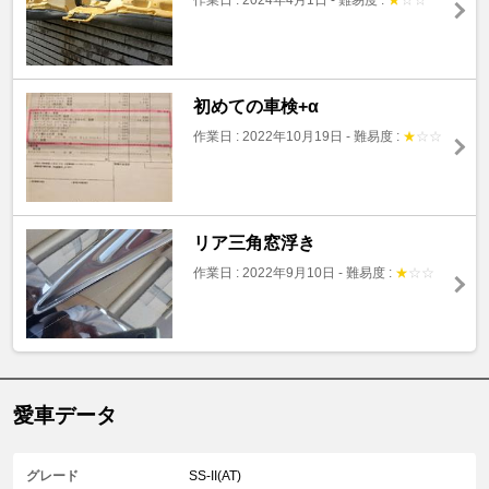
初めての車検+α
作業日 : 2022年10月19日
-
難易度 :
★
☆
☆
リア三角窓浮き
作業日 : 2022年9月10日
-
難易度 :
★
☆
☆
愛車データ
グレード
SS-II(AT)