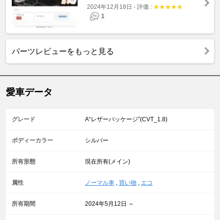
2024年12月18日
-
評価 :
★
★
★
★
★
1
パーツレビューをもっと見る
愛車データ
グレード
A“レザーパッケージ”(CVT_1.8)
ボディーカラー
シルバー
所有形態
現在所有(メイン)
属性
ノーマル車
,
買い物
,
エコ
所有期間
2024年5月12日 ～