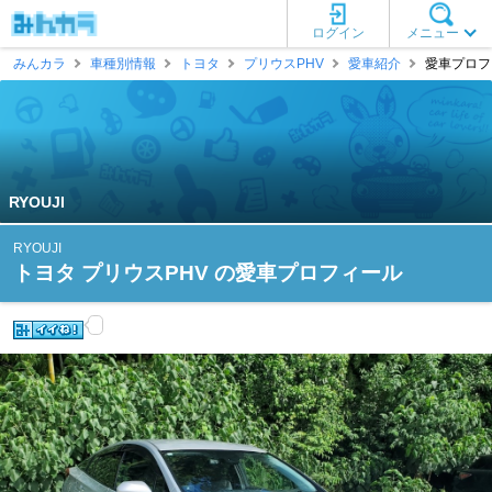
ログイン
メニュー
みんカラ
車種別情報
トヨタ
プリウスPHV
愛車紹介
愛車プロフィ
RYOUJI
RYOUJI
トヨタ プリウスPHV の愛車プロフィール