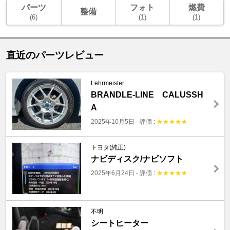
パーツ
フォト
燃費
整備
(6)
(1)
(1)
直近のパーツレビュー
Lehrmeister
BRANDLE-LINE CALUSSH
A
2025年10月5日
-
評価 :
★
★
★
★
★
トヨタ(純正)
ナビディスク/ナビソフト
2025年6月24日
-
評価 :
★
★
★
★
★
不明
シートヒーター