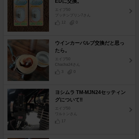
EDに交換。
エイプ50
プッチンプリン7さん
12
0
ウインカーバルブ交換だと思っ
たら。
エイプ50
Chacha24さん
3
0
ヨシムラ TM-MJN24セッティン
グについて‼️
エイプ50
ワルトンさん
17