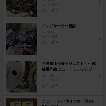
エイプ50
ぼっくんRRさん
7
3
インジケーター新設
エイプ50
ぼっくんRRさん
6
0
全波整流化ダイジェスト４～ 配
線番外編 ニュートラルランプ
エイプ50
ぼっくんRさん
7
0
ニュートラル/ウインカー球をL