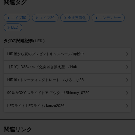
関連タグ
エイプ50
エイプ80
全波整流化
コンデンサー
LED
タグの関連記事
( LED )
HID屋から夏のプレゼントキャンペーン/ 赤松中
【DIY】D3Sバルブ交換 置き換え型 .../ Nuk
HID屋 / トレーディングトレード .../ ひろこじ38
90系 VOXY スライドドア アウタ .../ Shimmy_0729
LEDライト LEDライト/ kenzo2026
関連リンク