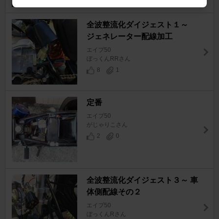
全波整流化ダイジェスト１～
ジェネレーター配線加工
エイプ50
ぼっくんRRさん
8
1
定番
エイプ50
がじゃりこさん
2
0
全波整流化ダイジェスト３～ 車
体側配線その２
エイプ50
ぼっくんRさん