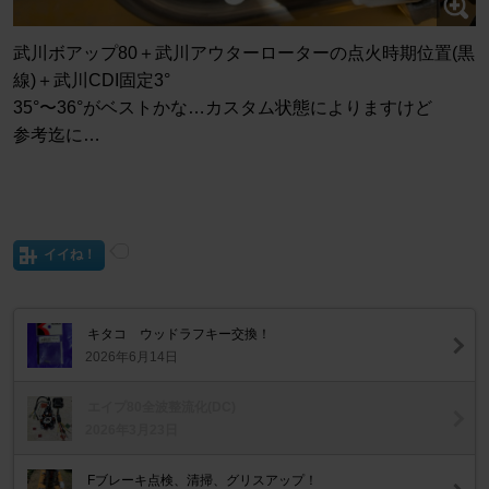
武川ボアップ80＋武川アウターローターの点火時期位置(黒
線)＋武川CDI固定3°
35°〜36°がベストかな…カスタム状態によりますけど
参考迄に…
イイね！
キタコ ウッドラフキー交換！
2026年6月14日
エイプ80全波整流化(DC)
2026年3月23日
Fブレーキ点検、清掃、グリスアップ！