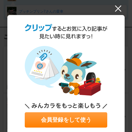
プッチンプリン7さんの愛車
この記事を見た人におすすめ
エイプロジェクト 配線処理
エイプ50
ちょい悪オッサン？さん
7
0
直流電源取り出し
エイプ50
marigauxさん
会員登録をして使う
10
2