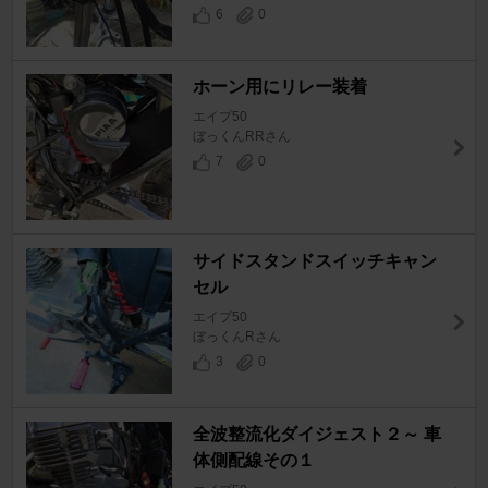
6
0
ホーン用にリレー装着
エイプ50
ぼっくんRRさん
7
0
サイドスタンドスイッチキャン
セル
エイプ50
ぼっくんRさん
3
0
全波整流化ダイジェスト２～ 車
体側配線その１