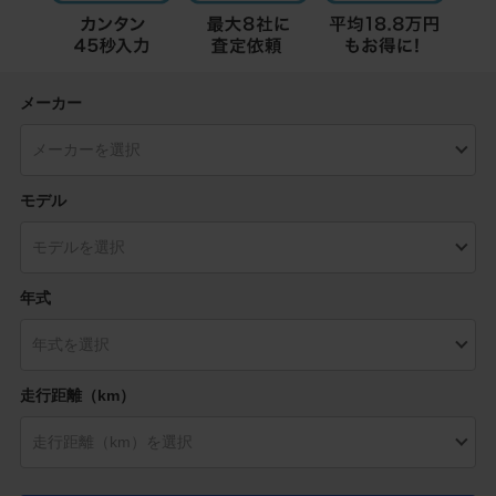
メーカー
モデル
年式
走行距離（km）