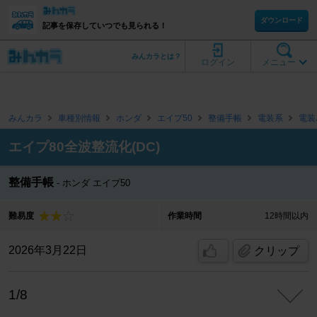
ダウンロード
記事を保存していつでも見られる！
みんカラとは？
ログイン
メニュー
みんカラ
車種別情報
ホンダ
エイプ50
整備手帳
電装系
電装
エイプ80全波整流化(DC)
整備手帳
ホンダ エイプ50
難易度
作業時間
12時間以内
2026年3月22日
クリップ
1/8