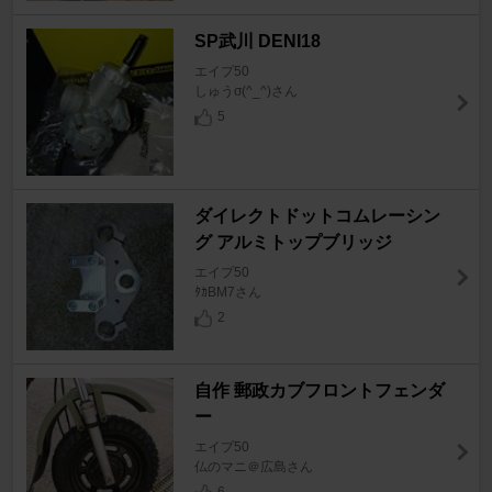
SP武川 DENI18
エイプ50
しゅうσ(^_^)さん
5
ダイレクトドットコムレーシン
グ アルミトップブリッジ
エイプ50
ﾀｶBM7さん
2
自作 郵政カブフロントフェンダ
ー
エイプ50
仏のマニ＠広島さん