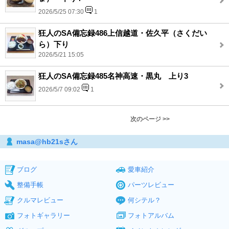
2026/5/25 07:30
1
狂人のSA備忘録486上信越道・佐久平（さくだい
ら）下り
2026/5/21 15:05
狂人のSA備忘録485名神高速・黒丸 上り3
2026/5/7 09:02
1
次のページ >>
masa@hb21sさん
ブログ
愛車紹介
整備手帳
パーツレビュー
クルマレビュー
何シテル？
フォトギャラリー
フォトアルバム