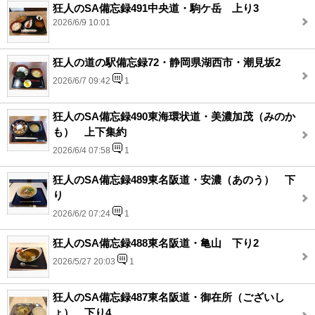
狂人のSA備忘録491中央道・駒ケ岳 上り3
2026/6/9 10:01
狂人の道の駅備忘録72・静岡県湖西市・潮見坂2
2026/6/7 09:42
1
狂人のSA備忘録490東海環状道・美濃加茂（みのか
も） 上下集約
2026/6/4 07:58
1
狂人のSA備忘録489東名阪道・安濃（あのう） 下
り
2026/6/2 07:24
1
狂人のSA備忘録488東名阪道・亀山 下り2
2026/5/27 20:03
1
狂人のSA備忘録487東名阪道・御在所（ございし
ょ） 下り4