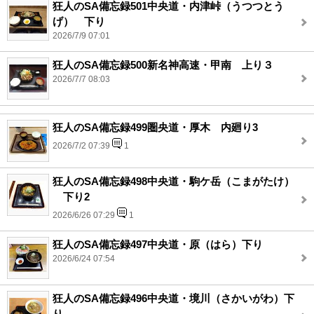
狂人のSA備忘録501中央道・内津峠（うつつとう
げ） 下り
2026/7/9 07:01
狂人のSA備忘録500新名神高速・甲南 上り３
2026/7/7 08:03
狂人のSA備忘録499圏央道・厚木 内廻り3
2026/7/2 07:39
1
狂人のSA備忘録498中央道・駒ケ岳（こまがたけ）
下り2
2026/6/26 07:29
1
狂人のSA備忘録497中央道・原（はら）下り
2026/6/24 07:54
狂人のSA備忘録496中央道・境川（さかいがわ）下
り