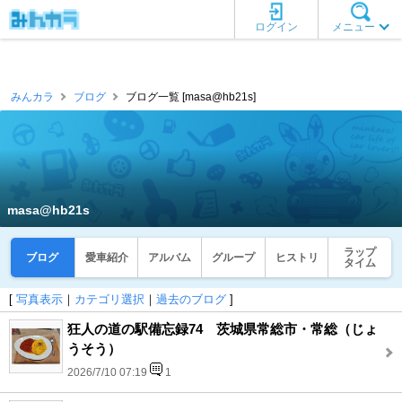
ログイン
メニュー
みんカラ
ブログ
ブログ一覧 [masa@hb21s]
masa@hb21s
ラップ
ブログ
愛車紹介
アルバム
グループ
ヒストリ
タイム
[
写真表示
｜
カテゴリ選択
｜
過去のブログ
]
狂人の道の駅備忘録74 茨城県常総市・常総（じょ
うそう）
2026/7/10 07:19
1