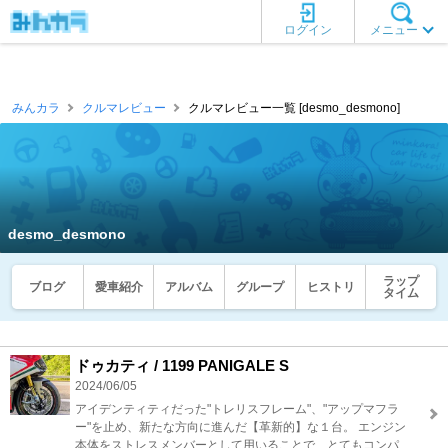
ログイン
メニュー
みんカラ
クルマレビュー
クルマレビュー一覧 [desmo_desmono]
desmo_desmono
ラップ
ブログ
愛車紹介
アルバム
グループ
ヒストリ
タイム
ドゥカティ / 1199 PANIGALE S
2024/06/05
アイデンティティだった"トレリスフレーム"、"アップマフラ
ー"を止め、新たな方向に進んだ【革新的】な１台。 エンジン
本体をストレスメンバーとして用いることで、とてもコンパ