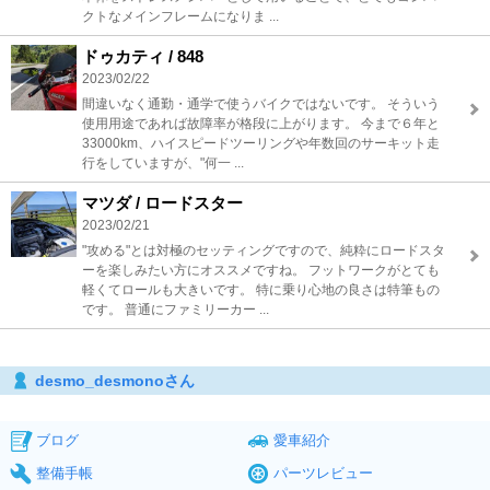
クトなメインフレームになりま ...
ドゥカティ / 848
2023/02/22
間違いなく通勤・通学で使うバイクではないです。 そういう
使用用途であれば故障率が格段に上がります。 今まで６年と
33000km、ハイスピードツーリングや年数回のサーキット走
行をしていますが、"何一 ...
マツダ / ロードスター
2023/02/21
"攻める"とは対極のセッティングですので、純粋にロードスタ
ーを楽しみたい方にオススメですね。 フットワークがとても
軽くてロールも大きいです。 特に乗り心地の良さは特筆もの
です。 普通にファミリーカー ...
desmo_desmonoさん
ブログ
愛車紹介
整備手帳
パーツレビュー