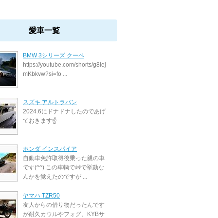
愛車一覧
BMW 3シリーズ クーペ
https://youtube.com/shorts/g8lej
mKbkvw?si=fo ...
スズキ アルトラパン
2024.6にドナドナしたのであげ
ておきます☝️
ホンダ インスパイア
自動車免許取得後乗った親の車
です(^^) この車輌で峠で挙動な
んかを覚えたのですが ...
ヤマハ TZR50
友人からの借り物だったんです
が耐久カウルやフォグ、KYBサ