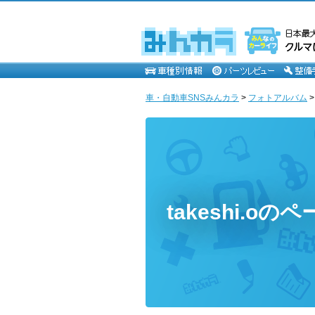
車・自動車SNSみんカラ
>
フォトアルバム
takeshi.oの