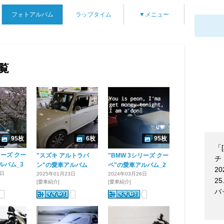
フォトアルバム
ラップタイム
▼メニュー
一覧
95枚
6枚
95枚
「
リーズ クー
"スズキ アルトラパ
"BMW 3シリーズ クー
チ！
ルバム_3
ン"の愛車アルバム
ペ"の愛車アルバム_2
20
2日
2025年01月23日
2024年03月26日
25
[愛車紹介]
[愛車紹介]
バ