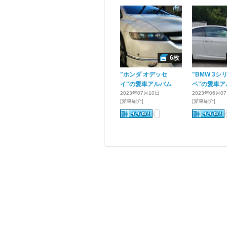
6枚
"ホンダ オデッセ
"BMW 3シ
イ"の愛車アルバム
ペ"の愛車ア
2023年07月10日
2023年06月0
[愛車紹介]
[愛車紹介]