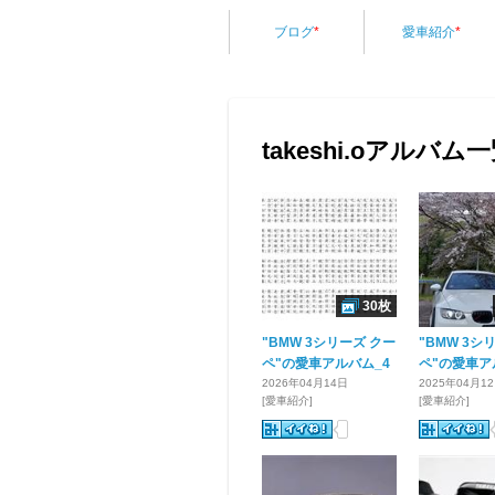
ブログ
*
愛車紹介
*
takeshi.oアルバム
30枚
"BMW 3シリーズ クー
"BMW 3シ
ペ"の愛車アルバム_4
ペ"の愛車ア
2026年04月14日
2025年04月1
[愛車紹介]
[愛車紹介]