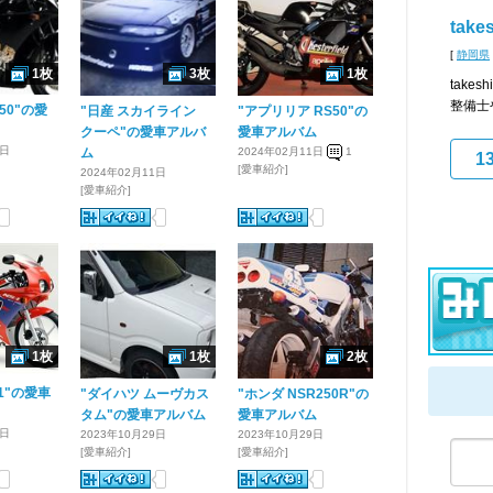
takes
[
静岡県
1枚
3枚
1枚
take
整備士
50"の愛
"日産 スカイライン
"アプリリア RS50"の
クーペ"の愛車アルバ
愛車アルバム
1日
ム
2024年02月11日
1
1
[愛車紹介]
2024年02月11日
[愛車紹介]
1枚
1枚
2枚
-1"の愛車
"ダイハツ ムーヴカス
"ホンダ NSR250R"の
タム"の愛車アルバム
愛車アルバム
1日
2023年10月29日
2023年10月29日
[愛車紹介]
[愛車紹介]