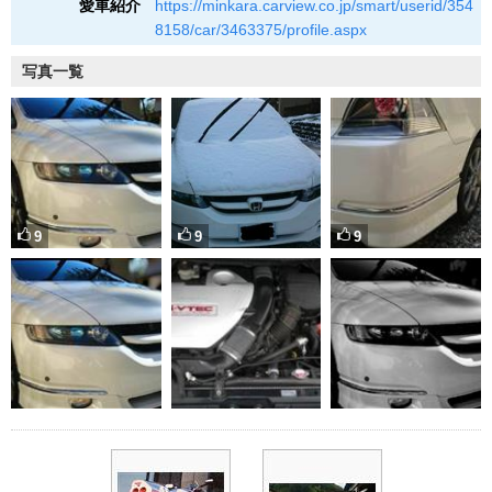
愛車紹介
https://minkara.carview.co.jp/smart/userid/354
8158/car/3463375/profile.aspx
写真一覧
9
9
9