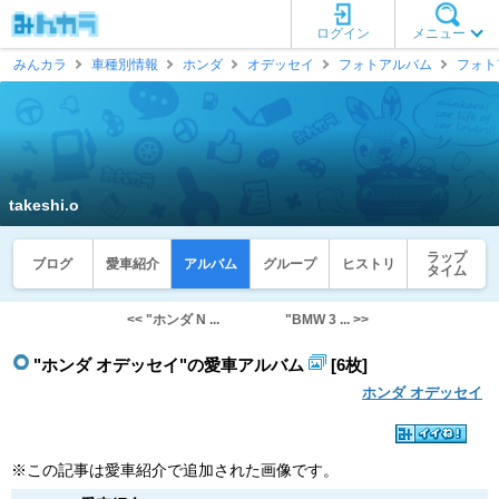
ログイン
メニュー
みんカラ
車種別情報
ホンダ
オデッセイ
フォトアルバム
フォト
takeshi.o
ラップ
ブログ
愛車紹介
アルバム
グループ
ヒストリ
タイム
<< "ホンダ N ...
"BMW 3 ... >>
"ホンダ オデッセイ"の愛車アルバム
[6枚]
ホンダ オデッセイ
※この記事は愛車紹介で追加された画像です。