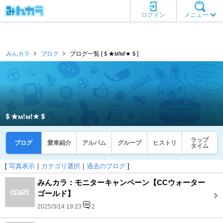
ログイン
メニュー
みんカラ
ブログ
ブログ一覧 [＄★м!м!★＄]
＄★м!м!★＄
ラップ
ブログ
愛車紹介
アルバム
グループ
ヒストリ
タイム
[
写真表示
｜
カテゴリ選択
｜
過去のブログ
]
みんカラ：モニターキャンペーン【CCウォーター
ゴールド】
2025/3/14 19:23
2