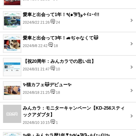
愛車と出会って1年！٩(๑⁼̴̤̆ꈊ⁼̴̤̆)و✧ｲｪｰｲ!!
2024/9/22 21:26
24
愛車と出会って3年！🚙ぢゃなくて🐱
2024/9/8 22:42
18
【祝20周年：みんカラでの思い出】
2024/8/31 21:47
10
✨猫カフェ🐱デビュー✨
2024/8/18 21:25
18
みんカラ：モニターキャンペーン【KD-256スティ
ックアダプタ】
2024/8/10 10:15
1
✨㊗️・みんカラ歴1年❣✨٩(๑⁼̴̤̆ꈊ⁼̴̤̆)و✧ｲｪｰｲ!!✨