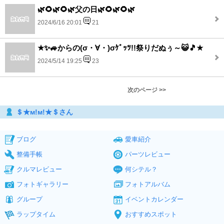
🌿🌻🌿🌻🌿父の日🌿🌻🌿🌻🌿
2024/6/16 20:01
21
★✨🚙からの(σ・∀・)σｹﾞｯﾂ!!祭りだぬぅ～😺🎵★
2024/5/14 19:25
23
次のページ >>
＄★м!м!★＄さん
ブログ
愛車紹介
整備手帳
パーツレビュー
クルマレビュー
何シテル？
フォトギャラリー
フォトアルバム
グループ
イベントカレンダー
ラップタイム
おすすめスポット