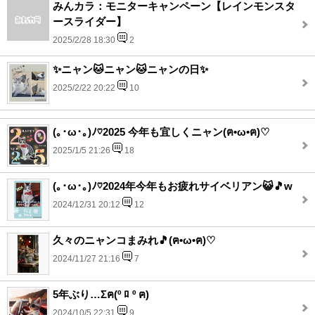
みんカラ：モニターキャンペーン【レインモンスタ
ースライダー】
2025/2/28 18:30
2
✨ニャン🐱ニャン🐱ニャンの日✨
2025/2/22 20:22
10
(⁠｡⁠･⁠ω⁠･⁠｡⁠)⁠ﾉ⁠♡2025 今年も宜しくニャン(ฅ•ω•ฅ)♡
2025/1/5 21:26
18
(⁠｡⁠･⁠ω⁠･⁠｡⁠)⁠ﾉ⁠♡2024年今年もお疲れサイベリアン😺🎵w
2024/12/31 20:12
12
久々のニャンコまみれ🎵(ฅ•ω•ฅ)♡
2024/11/27 21:16
7
5年ぶり…Σฅ(º ﾛ º ฅ)
2024/10/5 22:31
9