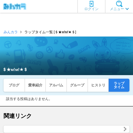
ログイン
メニュー
みんカラ
ラップタイム一覧 [＄★м!м!★＄]
＄★м!м!★＄
ラップ
ブログ
愛車紹介
アルバム
グループ
ヒストリ
タイム
該当する投稿はありません。
関連リンク