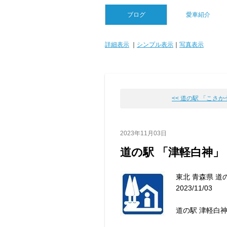
ブログ
愛車紹介
詳細表示
｜
シンプル表示
｜
写真表示
<< 道の駅 「こさ
2023年11月03日
道の駅 「津軽白神」
東北 青森県 道
2023/11/03
道の駅 津軽白