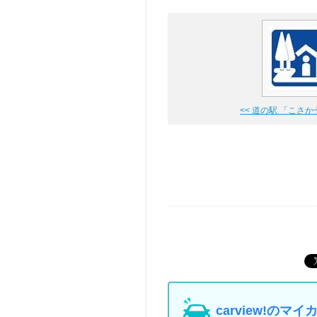
<< 道の駅 「こさ
carview!の