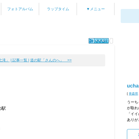
フォトアルバム
ラップタイム
▼メニュー
か七滝」
| 記事一覧 |
道の駅「さんのへ」 >>
ucha
[
青森県
うーち
の駅
が取れ
「イイ
ありが
神