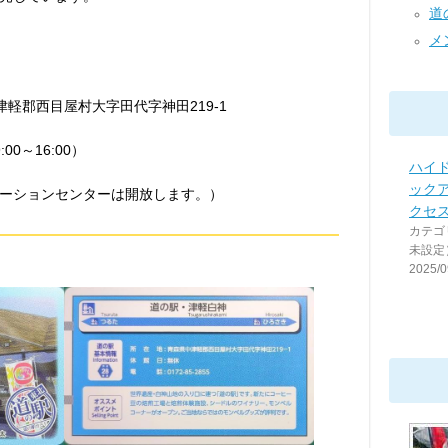
道の
メン
中津軽郡西目屋村大字田代字神田219-1
00～16:00）
ハイ
ック
ョンセンターは開放します。）
クセ
カテゴ
未設定
2025/0