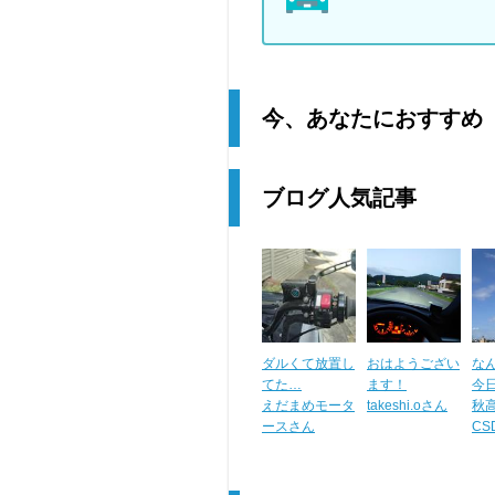
今、あなたにおすすめ
ブログ人気記事
ダルくて放置し
おはようござい
な
てた…
ます！
今
えだまめモータ
takeshi.oさん
秋
ースさん
CS