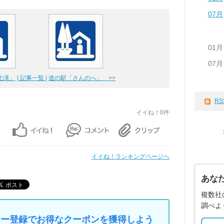
07月
01月
07月
か七滝」
| 記事一覧 |
道の駅「さんのへ」 >>
RS
イイね！0件
イイね！ランキングページへ
あな
複数社
調べよ
マイカー登録でお得なクーポンを獲得しよう