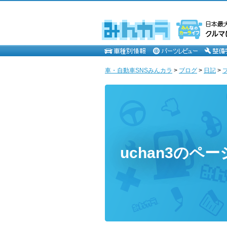
車・自動車SNSみんカラ
>
ブログ
>
日記
>
uchan3のペー