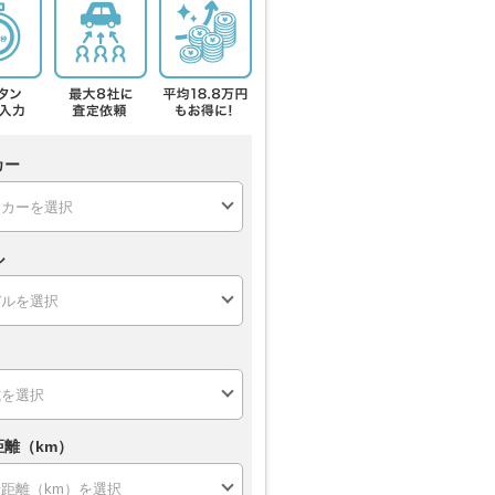
カー
ル
距離（km）