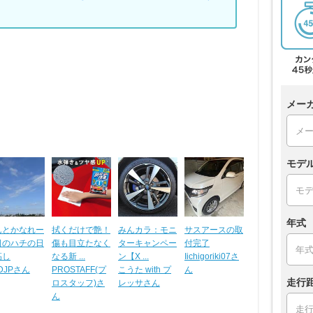
メー
モデ
年式
んとかなれー
拭くだけで艶！
みんカラ：モニ
サスアースの取
日のハチの日
傷も目立たなく
ターキャンペー
付完了
高し
なる新 ...
ン【X ...
Iichigoriki07さ
DJPさん
PROSTAFF(プ
こうた with プ
ん
走行
ロスタッフ)さ
レッサさん
ん