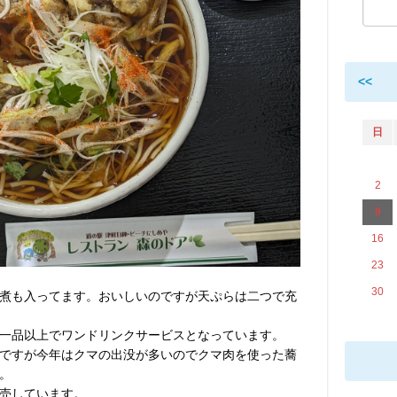
<<
日
2
9
16
23
30
煮も入ってます。おいしいのですが天ぷらは二つで充
一品以上でワンドリンクサービスとなっています。
ですが今年はクマの出没が多いのでクマ肉を使った蕎
。
売しています。