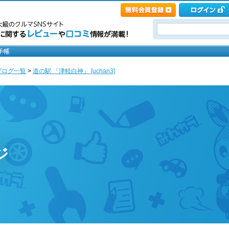
ブログ一覧
>
道の駅 「津軽白神」 [uchan3]
ジ