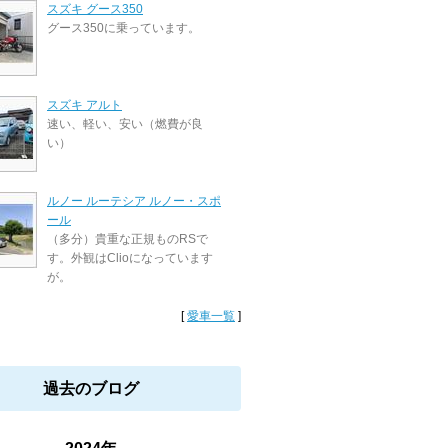
スズキ グース350
グース350に乗っています。
スズキ アルト
速い、軽い、安い（燃費が良
い）
ルノー ルーテシア ルノー・スポ
ール
（多分）貴重な正規ものRSで
す。外観はClioになっています
が。
[
愛車一覧
]
過去のブログ