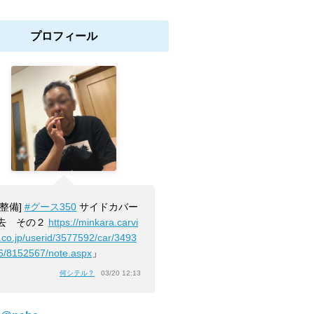
プロフィール
[整備]
#グース350
サイドカバー
去 その２
https://minkara.carvi
.co.jp/userid/3577592/car/3493
6/8152567/note.aspx
」
何シテル？
03/20 12:13