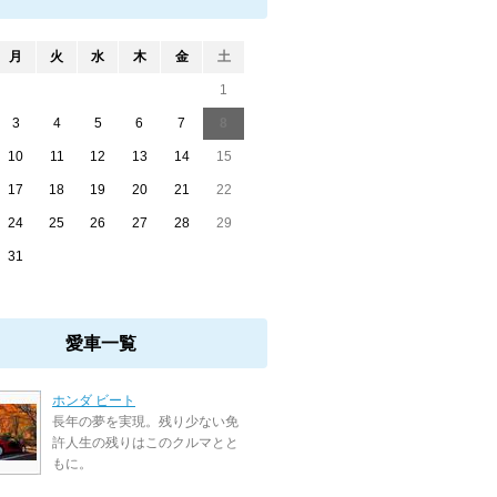
月
火
水
木
金
土
1
3
4
5
6
7
8
10
11
12
13
14
15
17
18
19
20
21
22
24
25
26
27
28
29
31
愛車一覧
ホンダ ビート
長年の夢を実現。残り少ない免
許人生の残りはこのクルマとと
もに。