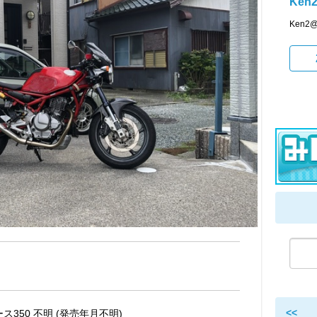
Ken
Ken
<<
ース350 不明 (発売年月不明)