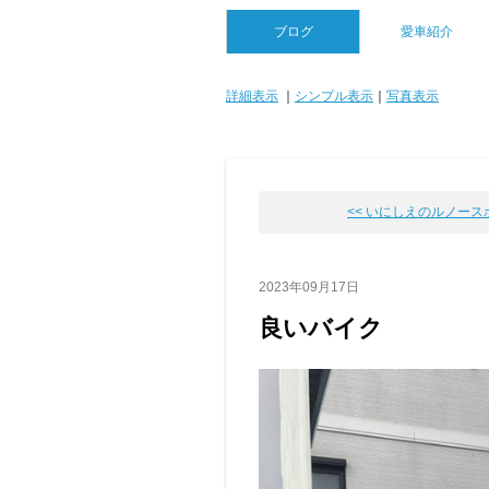
ブログ
愛車紹介
詳細表示
｜
シンプル表示
｜
写真表示
<< いにしえのルノース
2023年09月17日
良いバイク