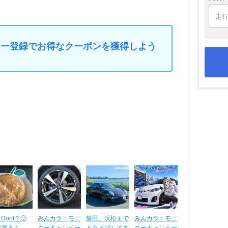
マイカー登録でお得なクーポンを獲得しよう
.Dont？🙄
みんカラ：モニ
磐田、浜松まで
みんカラ：モニ
父貴さん
ターキャンペー
ドライブしてき
ターキャンペー