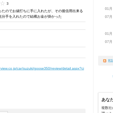
3
01月
ったのでお値打ちに手に入れたが、その後信用出来る
充分手を入れたので結構お金が掛かった
07月
01月
07月
RS
rview.co.jp/car/suzuki/goose350/review/detail.aspx?ci
あな
複数社