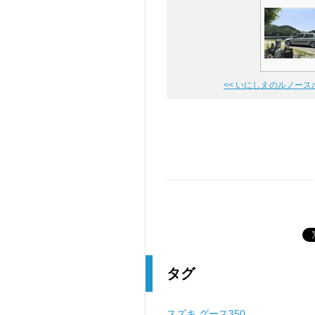
<< いにしえのルノース
タグ
スズキ
グース350