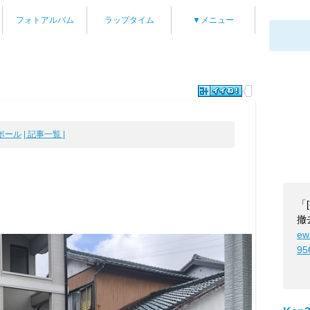
フォトアルバム
ラップタイム
▼メニュー
ポール
| 記事一覧 |
「
撤
ew
95