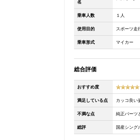
名
乗車人数
１人
使用目的
スポーツ走
乗車形式
マイカー
総合評価
おすすめ度
満足している点
カッコ良い
不満な点
純正パーツ
総評
国産シング