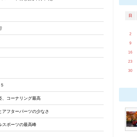
日
行
2
9
16
23
30
5
姿、コーナリング最高
とアフターパーツの少なさ
ルスポーツの最高峰