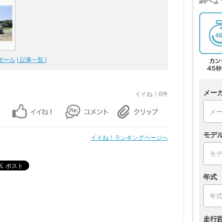
調べよ
ポール
| 記事一覧 |
メー
イイね！0件
モデ
イイね！ランキングページへ
年式
走行