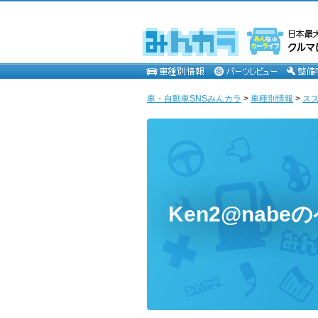
車・自動車SNSみんカラ
>
車種別情報
>
ス
Ken2@nabe