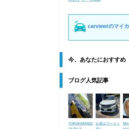
carview!の
今、あなたにおすすめ
ブログ人気記事
YOKOHAMA8D
お昼はラーメン
Mrs
AY RX-8 ...
屋！
伯