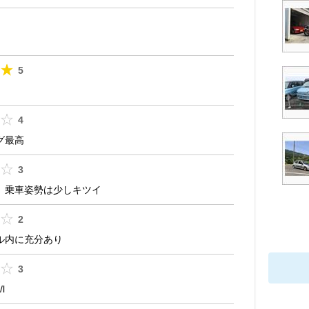
5
4
グ最高
3
、乗車姿勢は少しキツイ
2
ル内に充分あり
3
l