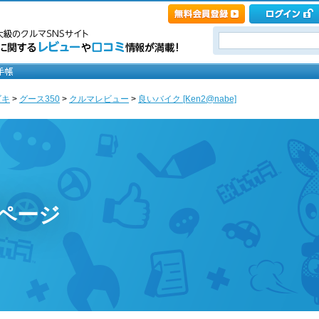
ズキ
>
グース350
>
クルマレビュー
>
良いバイク [Ken2@nabe]
のページ