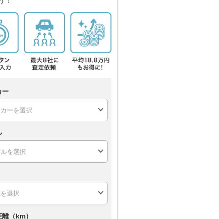
う！
カー
ル
距離（km）