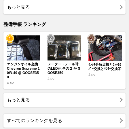
もっと見る
整備手帳 ランキング
エンジンオイル交換
メーター・テール球
ｸﾗｯﾁ分解点検とｸﾗｯﾁｶ
Chevron Supreme 1
のLED化 その２ @ G
ﾊﾞｰ交換とﾏﾌﾗｰ交換①
0W-40 @ GOOSE35
OOSE350
4
PV
0
4
PV
4
PV
もっと見る
すべてのランキングを見る