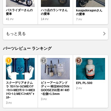
バスライダーさんの
ハコ点のランマさん
kuugadoragonさん
愛車
の愛車
の愛車
41
14
7
PV
PV
PV
もっと見る
パーツレビュー ランキング
スクーデリアオクム
ビトーアールアンド
EPL PL-500
ラ ﾌﾛﾝﾄﾌｫｰｸのMEｲﾝﾅ
ディー 特注MAGTAN
2
PV
ｰｷｯﾄ+MEﾁﾀﾝｺｰﾄ+MEｶ
GOOSE350用 ﾎｲｰﾙｶﾗ
ｼﾏｺｰﾄとMEｲﾆｼｬﾙｱｼﾞｬ
ｰ右側+1.5mm
ｽﾀｰ
3
PV
3
PV