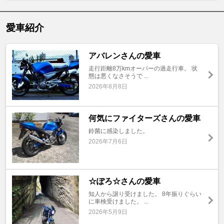
愛車紹介
アバレンさんの愛車
走行距離8万kmオーバーの過走行車。 状
態は悪くなさそうで ...
2026年8月8日
何気にファイターズさんの愛車
鈴菌に感染しました。
2026年7月6日
☆ぽろ☆さんの愛車
知人から譲り受けました。 8年振りぐらい
に車検受けました。 ...
2026年5月9日