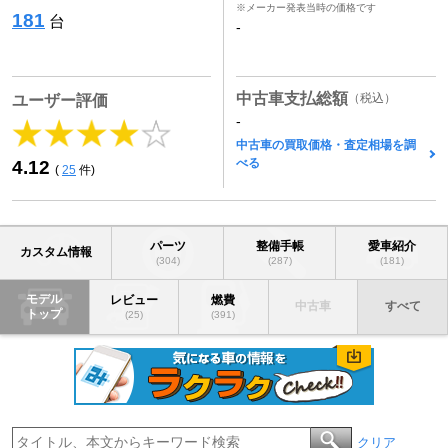
※メーカー発表当時の価格です
181
台
-
中古車支払総額
（税込）
ユーザー評価
-
中古車の買取価格・査定相場を調
べる
4.12
(
25
件)
パーツ
整備手帳
愛車紹介
カスタム情報
(304)
(287)
(181)
モデル
レビュー
燃費
中古車
すべて
トップ
(25)
(391)
クリア