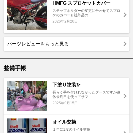
HMFG スプロケットカバー
ステップホルダーの変更に合わせてスプロ
ケのカバーも社外品の ...
2026年2月26日
パーツレビューをもっと見る
整備手帳
下塗り塗装✨
長らく手を付けれなかったグースですが連
休最終日を使ってサフ ...
2025年9月15日
オイル交換
１年に1度のオイル交換