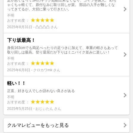
足が悪くなってSRのキック始動出来なくなり、コイツを購入。 めち
ゃくちゃ軽くて、原付なみに取り回しが楽。 部品の入手が難しくな
ってきてるが、大切に乗って行きたい。
不明
おすすめ度 ：
2025年8月31日 - 凸凸凸凸 さん
下り坂最高！
身長163cmでも両足べったりの足つきに加えて、車重の軽さもあって
取り回しは最高。登り退屈だが下りはミニバイク並みに楽しい！
不明
おすすめ度 ：
2025年6月8日 - クロカワmk さん
軽い！！
正直、好きな人でしか語れない良さがある
不明
おすすめ度 ：
2025年5月25日 - おじぃたん さん
クルマレビューをもっと見る