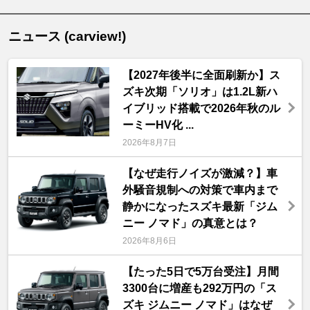
ニュース (carview!)
【2027年後半に全面刷新か】ス
ズキ次期「ソリオ」は1.2L新ハ
イブリッド搭載で2026年秋のル
ーミーHV化 ...
2026年8月7日
【なぜ走行ノイズが激減？】車
外騒音規制への対策で車内まで
静かになったスズキ最新「ジム
ニー ノマド」の真意とは？
2026年8月6日
【たった5日で5万台受注】月間
3300台に増産も292万円の「ス
ズキ ジムニー ノマド」はなぜ