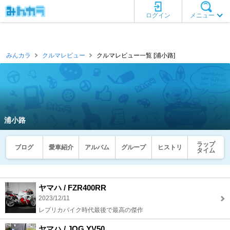
ログイン
メニュー
みんカラ
クルマレビュー
クルマレビュー一覧 [浦小路]
浦小路
ラップ
ブログ
愛車紹介
アルバム
グループ
ヒストリ
タイム
ヤマハ / FZR400RR
2023/12/11
レプリカバイク時代最後で最高の傑作
ヤマハ / JOG YV50