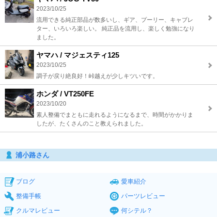
2023/10/25
流用できる純正部品が数多いし、ギア、プーリー、キャブレ
ター、いろいろ楽しい。 純正品を流用し、楽しく勉強になり
ました。
ヤマハ / マジェスティ125
2023/10/25
調子が戻り絶良好！峠越えが少しキツいです。
ホンダ / VT250FE
2023/10/20
素人整備でまともに走れるようになるまで、時間がかかりま
したが、たくさんのこと教えられました。
浦小路さん
ブログ
愛車紹介
整備手帳
パーツレビュー
クルマレビュー
何シテル？