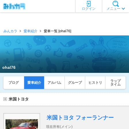
ログイン
メニュー
みんカラ
愛車紹介
愛車一覧 [ohal76]
ohal76
ラップ
ブログ
愛車紹介
アルバム
グループ
ヒストリ
タイム
米国トヨタ
米国トヨタ フォーランナー
現在所有(メイン)