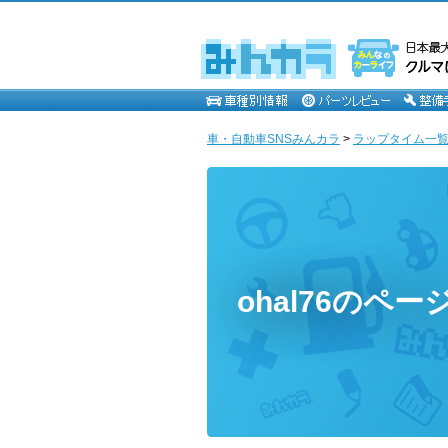
車・自動車SNSみんカラ
>
ラップタイム一覧 [o
ohal76のペー