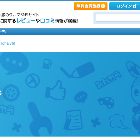
hal76]
ジ