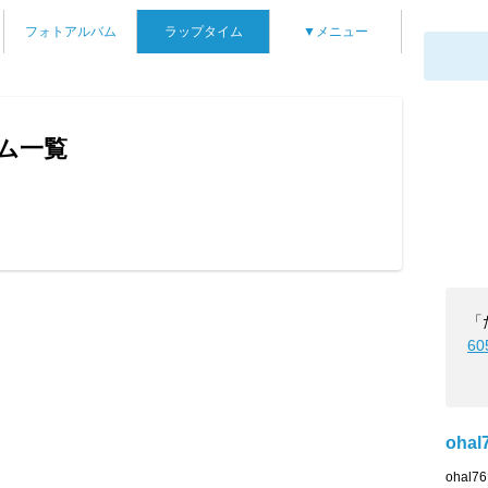
フォトアルバム
ラップタイム
▼メニュー
イム一覧
ん
「
60
ohal
oha