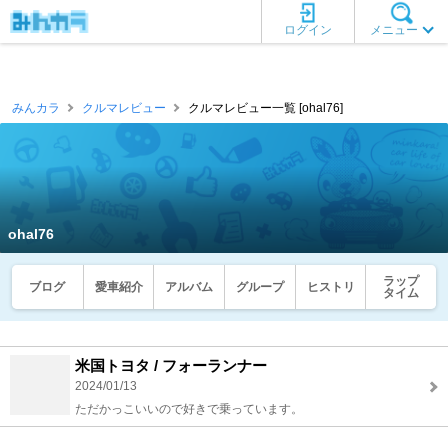
ログイン
メニュー
みんカラ
クルマレビュー
クルマレビュー一覧 [ohal76]
ohal76
ラップ
ブログ
愛車紹介
アルバム
グループ
ヒストリ
タイム
米国トヨタ / フォーランナー
2024/01/13
ただかっこいいので好きで乗っています。