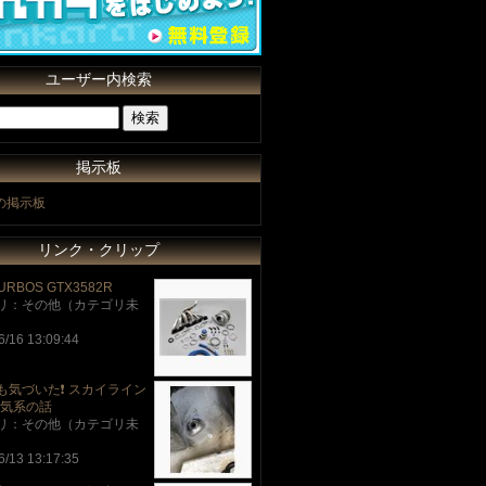
ユーザー内検索
掲示板
Rの掲示板
リンク・クリップ
URBOS GTX3582R
リ：その他（カテゴリ未
6/16 13:09:44
も気づいた❗️ スカイライン
電気系の話
リ：その他（カテゴリ未
6/13 13:17:35