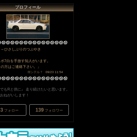
プロフィール
ょ～ひさしぶりのつぶやき
エボ7白を手放す知人がいます。
しの方はご連絡下さい。」
何シテル？
09/23 11:54
でもRと供に』 走り続けたいと思います。
おねがいします！
53
139
フォロー
フォロワー