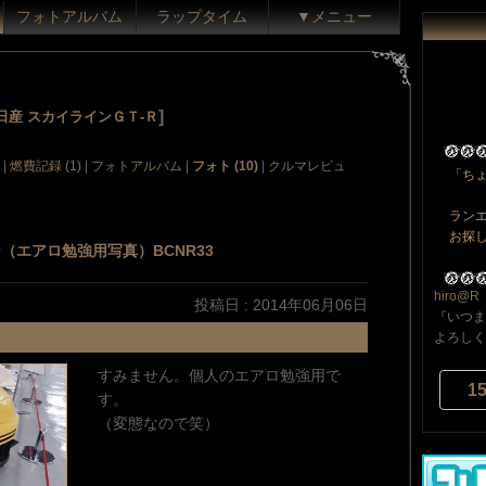
フォトアルバム
ラップタイム
▼メニュー
]
日産 スカイラインＧＴ‐Ｒ
|
燃費記録 (1)
|
フォトアルバム
|
フォト (10)
|
クルマレビュ
「ち
ラン
お探
（エアロ勉強用写真）BCNR33
hiro@R
投稿日 : 2014年06月06日
『いつま
よろしく
すみません。個人のエアロ勉強用で
1
す。
（変態なので笑）