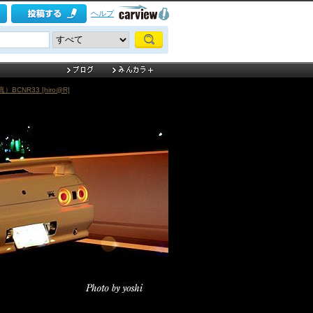
ヘルプ
NR33 [hiro@R]