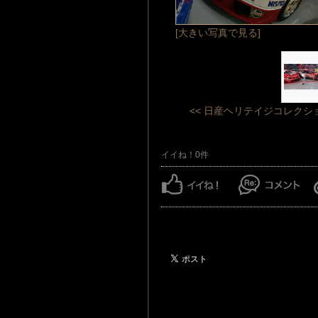
[大きい写真で見る]
<< 日産ヘリテイジコレクシ
（
イイね！0件