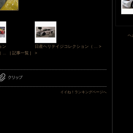
ヘ
ョン
日産ヘリテイジコレクション（ ... >
 ...
| 記事一覧 |
>
イイね！ランキングページへ