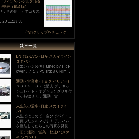
】ツイン/シングル各種タ
比較表（最終版）
リ：その他（カテゴリ未
3/20 11:23:38
[
他のクリップをチェック
]
愛車一覧
BNR32-EVO. (日産 スカイライン
ＧＴ‐Ｒ)
【エンジン関係】tuned by T.R P
ower：７１８PS Trq:８０kgm ...
通勤・営業車 (トヨタ ハリアー)
２０１５．０７に購入 ブラキッ
シュレッド・オプショングリル付
きが特徴 新しい通勤・営 ...
人生初の愛車 (日産 スカイライ
ン)
人生ではじめて、自分でバイトし
て買ったクルマです！ アルバム
を整理してたらこの写真を発見 ...
（旧）通勤・営業・快速R (スズ
キ ワゴンR)