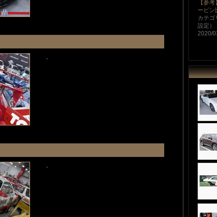
【参考
ービン
カテゴ
設定）
2020/0
・
・