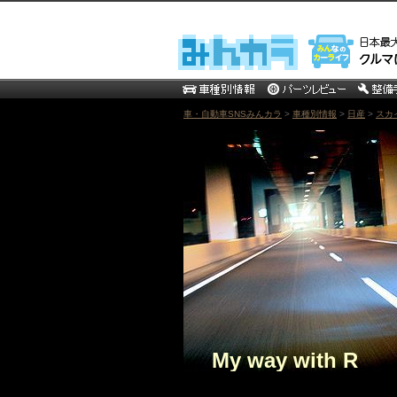
車・自動車SNSみんカラ
>
車種別情報
>
日産
>
スカ
My way with R