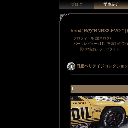
ブログ
愛車紹介
hiro@Rの"BNR32-EVO."
[
プロフィール
(
愛車ログ
)
パーツレビュー (11)
|
整備手帳 (24)
ー
|
買い物記録
|
ラップタイム
日産ヘリテイジコレクション
1