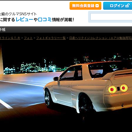
イラインＧＴ‐Ｒ
>
フォト
>
フォトギャラリー一覧
>
日産ヘリテイジコレクション（エアロ勉強用写真）BC