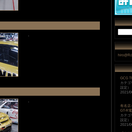
・
hiro@
GCG T
カテゴ
設定）
2021/0
・
有名店
GT-R
カテゴ
設定）
2021/0