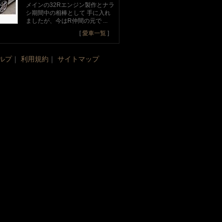
メインの32Rエンジン製作とナラ
シ期間中の相棒として 手に入れ
ましたが、今はR仲間の元で ...
[
愛車一覧
]
ルプ
｜
利用規約
｜
サイトマップ