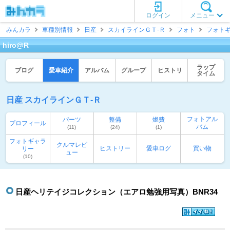
ログイン
メニュー
みんカラ
車種別情報
日産
スカイラインＧＴ‐Ｒ
フォト
フォト
hiro@R
ラップ
ブログ
愛車紹介
アルバム
グループ
ヒストリ
タイム
日産 スカイラインＧＴ‐Ｒ
フォトアル
パーツ
整備
燃費
プロフィール
バム
(11)
(24)
(1)
フォトギャラ
クルマレビ
ヒストリー
愛車ログ
買い物
リー
ュー
(10)
日産ヘリテイジコレクション（エアロ勉強用写真）BNR34