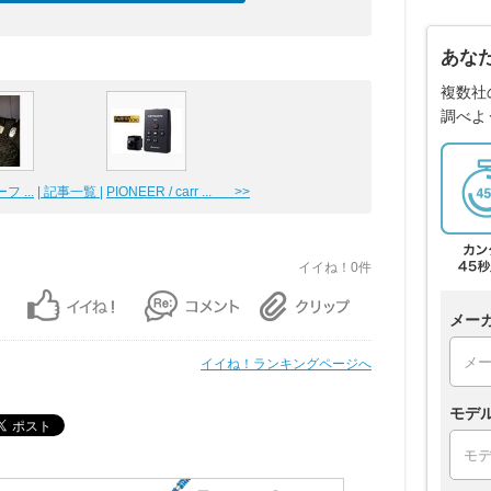
あな
複数社
調べよ
 ...
| 記事一覧 |
PIONEER / carr ... >>
イイね！0件
メー
イイね！ランキングページへ
モデ