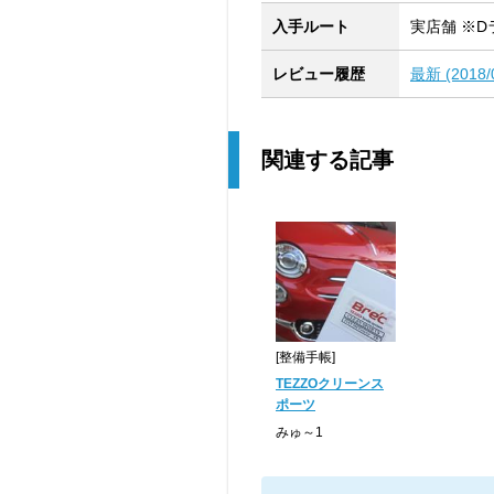
入手ルート
実店舗 ※D
レビュー履歴
最新 (201
関連する記事
[整備手帳]
TEZZOクリーンス
ポーツ
みゅ～1