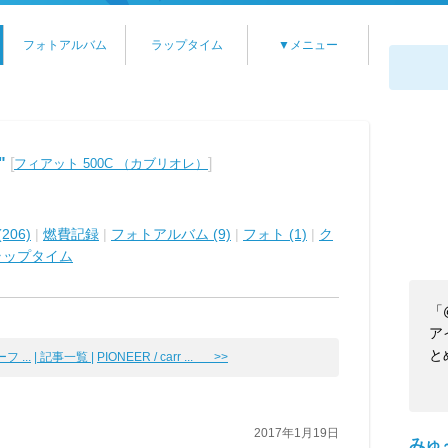
フォトアルバム
ラップタイム
▼メニュー
"
[
]
フィアット 500C （カブリオレ）
206)
|
燃費記録
|
フォトアルバム (9)
|
フォト (1)
|
ク
ラップタイム
「
ア
と
 ...
| 記事一覧 |
PIONEER / carr ... >>
2017年1月19日
みゅ