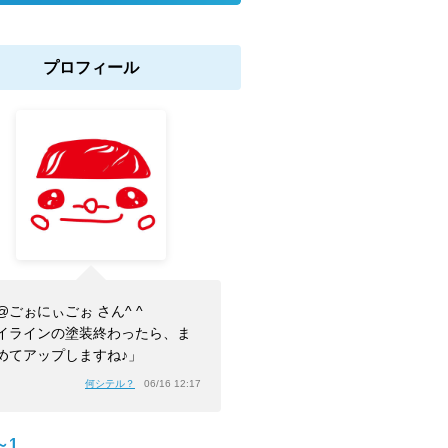
プロフィール
@ごぉにぃごぉ さん^ ^
イラインの塗装終わったら、ま
めてアップしますね♪」
何シテル？
06/16 12:17
～1