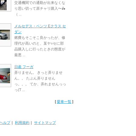
交通機関での通勤が出来なくな
り思い切って原チャリ購入〜🛵
（ ...
メルセデス・ベンツ Eクラス セ
ダン
燃費もそこそこ良かったが、修
理代が高いのと、某ヤ○セに部
品購入しに行ったときの態度が
最悪 ...
日産 フーガ
弄りません。 きっと弄りませ
ん。。 たぶん弄りません
っ。。。 てか、弄れませんっっ
っ(T ...
[
愛車一覧
]
ヘルプ
｜
利用規約
｜
サイトマップ