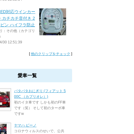
 LED対応ウインカー
 カチカチ音付き 2
3ピン ハイフラ防止
リ：その他（カテゴリ
）
4/30 12:51:39
[
他のクリップをチェック
]
愛車一覧
パタパタおにぎり (フィアット 5
00C （カブリオレ）)
初のイタ車です しかも初のFF車
です（笑） そして初のターボ車
ですw
ヤマハ ビーノ
コロナウィルスのせいで、公共