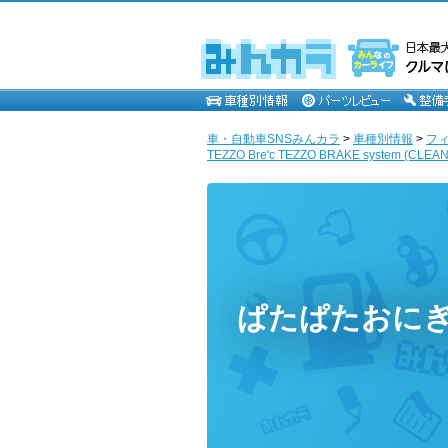
車・自動車SNSみんカラ
>
車種別情報
>
フ
TEZZO Bre'c TEZZO BRAKE system (CLE
ぱたぱたおに