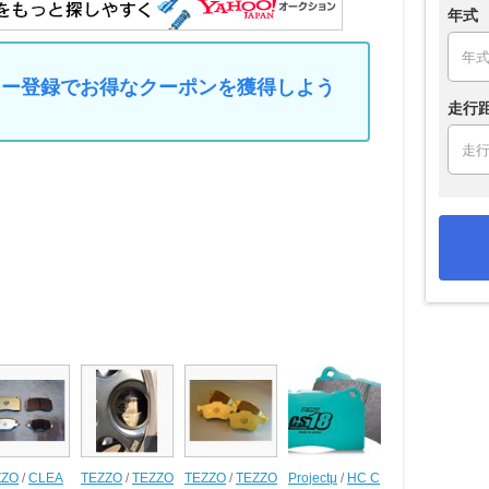
年式
マイカー登録でお得なクーポンを獲得しよう
走行
ZZO
/
CLEA
TEZZO
/
TEZZO
TEZZO
/
TEZZO
Projectμ
/
HC C