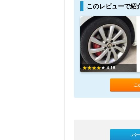
このレビューで紹
4.18
こ
パ