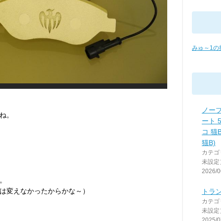
みゅ～1の
ノー
ね。
ート 
コ 猫
猫B)
カテゴ
未設定
2026/0
。
は変えなかったからかな～）
トラ
カテゴ
未設定
2025/0