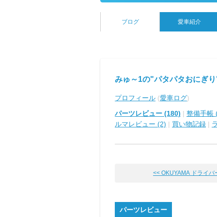
ブログ
愛車紹介
みゅ～1の"パタパタおにぎり
プロフィール
(
愛車ログ
)
パーツレビュー (180)
|
整備手帳 (
ルマレビュー (2)
|
買い物記録
|
<< OKUYAMA ドライバーフ
パーツレビュー