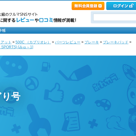
ィアット
>
500C （カブリオレ）
>
パーツレビュー
>
ブレーキ
>
ブレーキパッド
>
AN SPORTS) [みゅ～1]
ぎり号