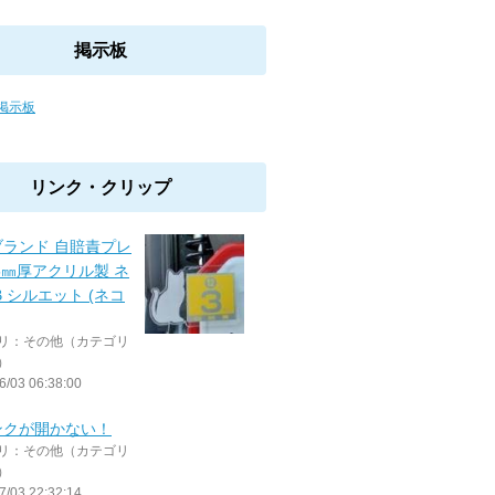
掲示板
掲示板
リンク・クリップ
ブランド 自賠責プレ
5㎜厚アクリル製 ネ
B シルエット (ネコ
リ：その他（カテゴリ
）
6/03 06:38:00
ンクが開かない！
リ：その他（カテゴリ
）
7/03 22:32:14