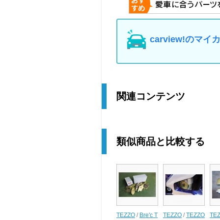
carview!の
関連コンテンツ
類似商品と比較する
TEZZO
/
Bre'c T
TEZZO
/
TEZZO
TE