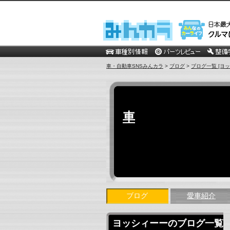
車・自動車SNSみんカラ
>
ブログ
>
ブログ一覧 [ヨ
車
ブログ
愛車紹介
ヨッシィーーのブログ一覧