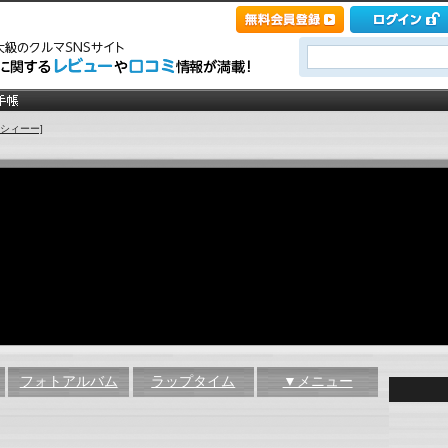
ッシィーー]
フォトアルバム
ラップタイム
▼メニュー