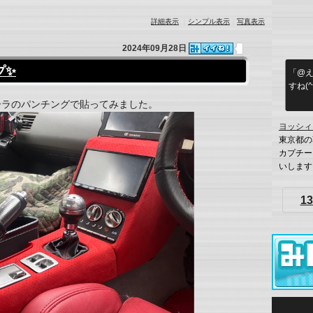
詳細表示
｜
シンプル表示
｜
写真表示
2024年09月28日
プ✨
「@え
すね(^
ーラのパンチングで貼ってみました。
ヨッシィ
東京都の
カプチー
いします
13