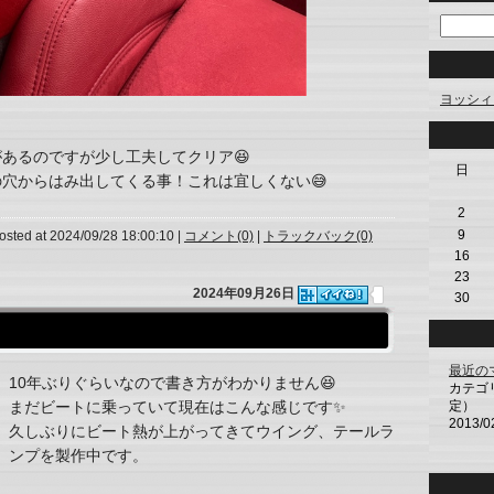
ヨッシィ
あるのですが少し工夫してクリア😆
日
穴からはみ出してくる事！これは宜しくない😅
2
9
osted at 2024/09/28 18:00:10 |
コメント(0)
|
トラックバック(0)
16
23
2024年09月26日
30
最近の
10年ぶりぐらいなので書き方がわかりません😆
カテゴ
まだビートに乗っていて現在はこんな感じです✨
定）
2013/0
久しぶりにビート熱が上がってきてウイング、テールラ
ンプを製作中です。