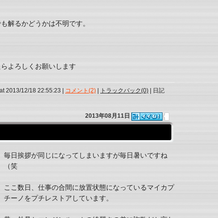
でも解るかどうかは不明です。
たらよろしくお願いします
at 2013/12/18 22:55:23 |
コメント(2)
|
トラックバック(0)
| 日記
2013年08月11日
毎日挨拶が同じになってしまいますが毎日暑いですね
（笑
ここ数日、仕事の合間に放置状態になっているマイカプ
チーノをプチレストアしています。