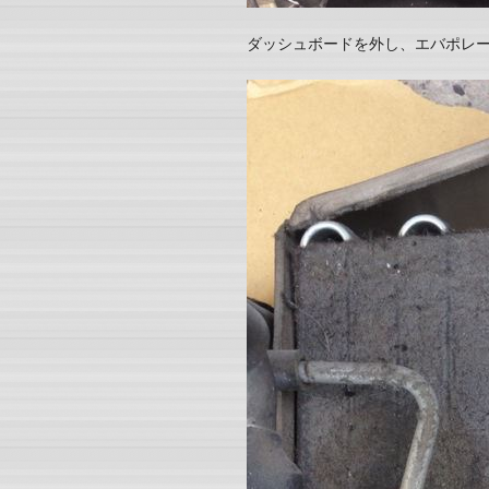
ダッシュボードを外し、エバポレ