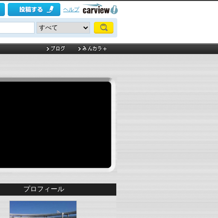
ヘルプ
プロフィール