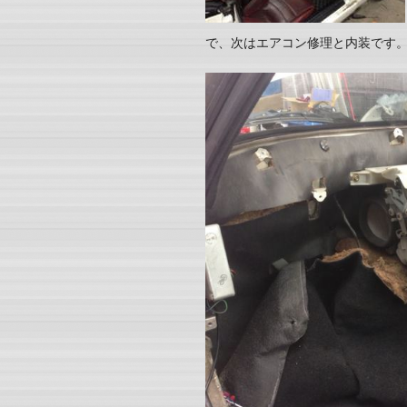
で、次はエアコン修理と内装です