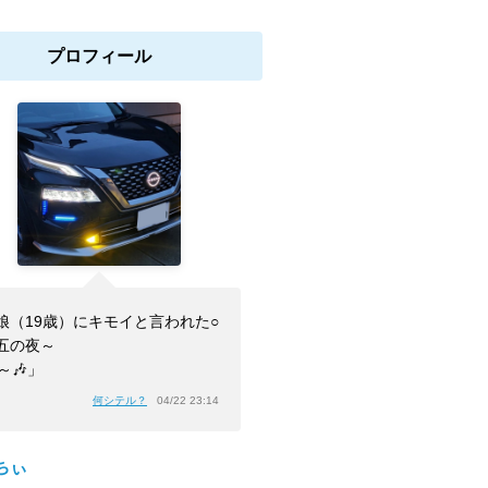
プロフィール
娘（19歳）にキモイと言われた○
五の夜～
h～🎶」
何シテル？
04/22 23:14
ちぃ