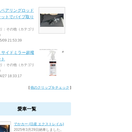
ムベアリングロッド
ケットでパイプ取り
リ：その他（カテゴリ
）
5/09 21:53:39
O サイドミラー超撥
ート
リ：その他（カテゴリ
）
4/27 18:33:17
[
他のクリップをチェック
]
愛車一覧
でかカー (日産 エクストレイル)
2025年3月29日納車しました。