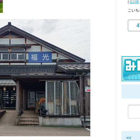
[
石川県
こいち
4
<<