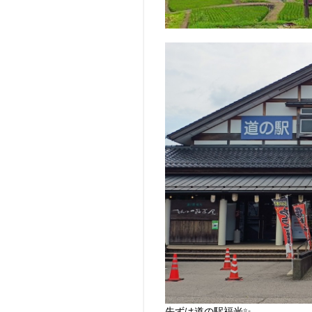
先ずは道の駅福光✨