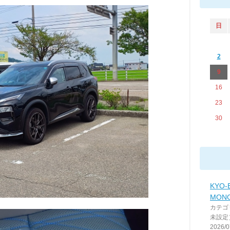
日
2
9
16
23
30
KYO-
MONO
カテゴ
未設定
2026/0