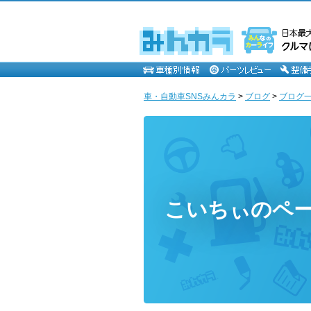
車・自動車SNSみんカラ
>
ブログ
>
ブログ一
こいちぃのペ