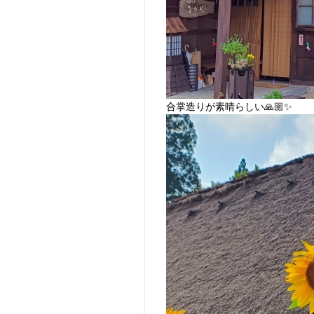
合掌造りが素晴らしい🙏🏼✨️