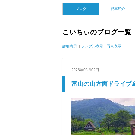
ブログ
愛車紹介
こいちぃのブログ一覧
詳細表示
｜
シンプル表示
｜
写真表示
2026年08月02日
富山の山方面ドライブ⛰️