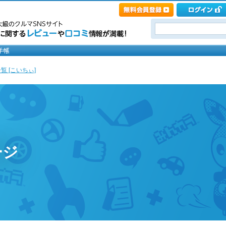
覧 [こいちぃ]
ージ