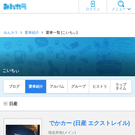
ログイン
メニュー
みんカラ
愛車紹介
愛車一覧 [こいちぃ]
こいちぃ
ラップ
ブログ
愛車紹介
アルバム
グループ
ヒストリ
タイム
日産
でかカー (日産 エクストレイル)
現在所有(メイン)