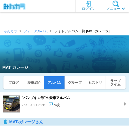
ログイン
メニュー
みんカラ
フォトアルバム
フォトアルバム一覧 [MAT-ガレージ]
MAT-ガレージ
ラップ
ブログ
愛車紹介
アルバム
グループ
ヒストリ
タイム
"パンプキン号"の愛車アルバム
25/03/02 03:28
5枚
MAT-ガレージさん