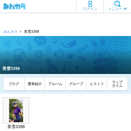
ログイン
メニュー
みんカラ
美雪3398
美雪3398
ラップ
ブログ
愛車紹介
アルバム
グループ
ヒストリ
タイム
美雪3398