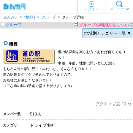
ログイン
メニュー
みんカラ
地域別
グループ
グループ詳細
グループ
グループの利用方法について
地域別カテゴリー一覧 ▼
概要
道の駅探索を楽しむ方であれば何方でもＯ
Ｋ！
車種、年齢、性別は問いません(笑)。
もちろん道の駅に行ってみたいな、そんな方もＯＫ！！
道の駅鍋をグツグツ煮込んでおりますので、
お気軽にお越しくださいまし♪
コアな道の駅の話題で盛り上がりましょう♪
アクティブ度 / 0 pt.
510
人
メンバー数
ドライブ/旅行
カテゴリー