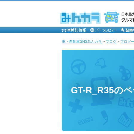
車・自動車SNSみんカラ
>
ブログ
>
ブログ一覧
GT-R_R35の