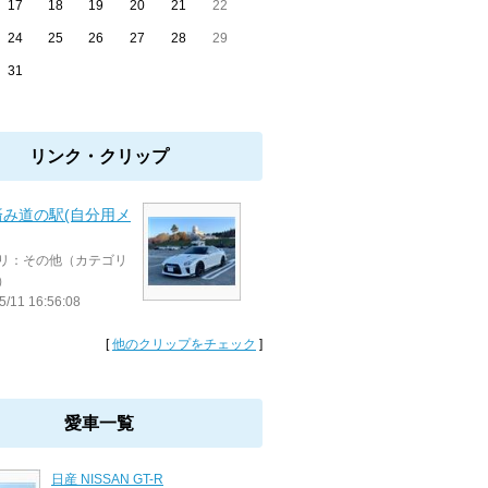
17
18
19
20
21
22
24
25
26
27
28
29
31
リンク・クリップ
済み道の駅(自分用メ
リ：その他（カテゴリ
）
5/11 16:56:08
[
他のクリップをチェック
]
愛車一覧
日産 NISSAN GT-R