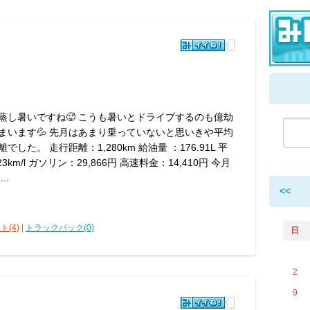
蒸し暑いですね🥵 こうも暑いとドライブするのも億劫
まいます💦 先月はあまり乗っていないと思いきや平均
でした。 走行距離：1,280km 給油量 ：176.91L 平
3km/l ガソリン：29,866円 高速料金：14,410円 今月
..
<<
ト(4)
|
トラックバック(0)
日
2
9