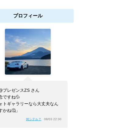
プロフィール
@プレゼンスZS さん
念ですね💦
ォトギャラリーなら大丈夫なん
すかね🤔」
何シテル？
08/03 22:30