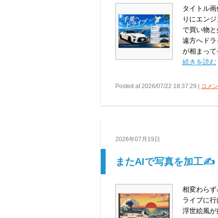
タイトル画
りにエンジ
で買い物と
遠方へドラ
が相まって長
続きを読む
Posted at 2026/07/22 18:37:29 |
コメン
2026年07月19日
またAIで写真を加工✍️
相変わらず
ライブに行けて
浮世絵風が