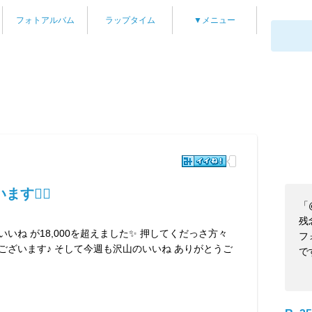
フォトアルバム
ラップタイム
▼メニュー
🙇‍♂️
「
残
いね が18,000を超えました✨ 押してくだっさ方々
フ
ございます♪ そして今週も沢山のいいね ありがとうご
で