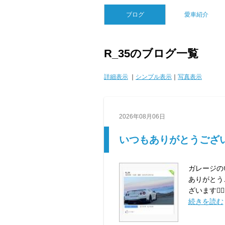
ブログ
愛車紹介
R_35のブログ一覧
詳細表示
｜
シンプル表示
｜
写真表示
2026年08月06日
いつもありがとうございます
ガレージのい
ありがとう
ざいます🙇‍♂️
続きを読む