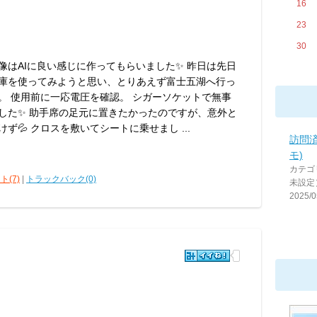
16
23
30
像はAIに良い感じに作ってもらいました✨ 昨日は先日
庫を使ってみようと思い、とりあえず富士五湖へ行っ
。 使用前に一応電圧を確認。 シガーソケットで無事
した✨ 助手席の足元に置きたかったのですが、意外と
ず💦 クロスを敷いてシートに乗せまし ...
訪問
モ)
カテゴ
ト(7)
|
トラックバック(0)
未設定
2025/0