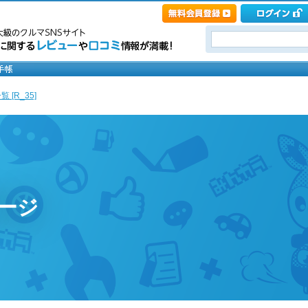
 [R_35]
ページ