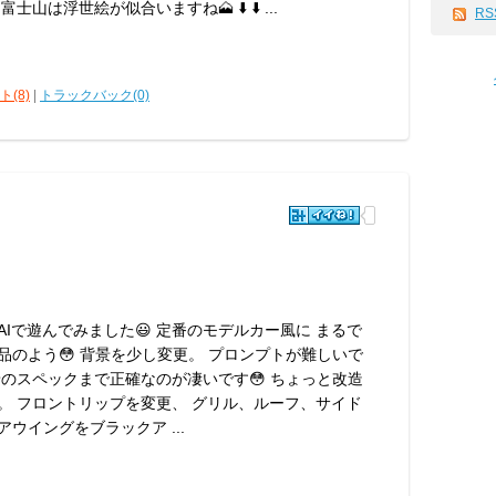
士山は浮世絵が似合いますね🗻 ⬇️ ⬇️ ...
RS
(8)
|
トラックバック(0)
AIで遊んでみました😃 定番のモデルカー風に まるで
品のよう😳 背景を少し変更。 プロンプトが難しいで
景のスペックまで正確なのが凄いです😳 ちょっと改造
。 フロントリップを変更、 グリル、ルーフ、サイド
ウイングをブラックア ...