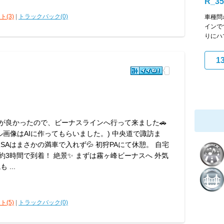
R_35
ト(3)
|
トラックバック(0)
車種問
インで
りにハ
1
が良かったので、ビーナスラインへ行って来ました🚗
トル画像はAIに作ってもらいました。) 中央道で諏訪ま
SAはまさかの満車で入れず💦 初狩PAにて休憩。 自宅
約3時間で到着！ 絶景✨ まずは霧ヶ峰ビーナスへ 外気
 ...
ト(5)
|
トラックバック(0)