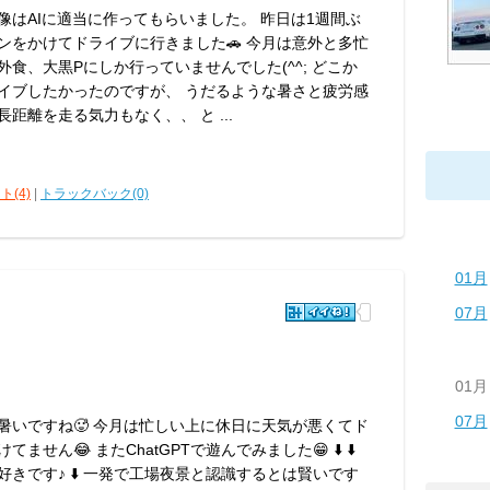
像はAIに適当に作ってもらいました。 昨日は1週間ぶ
ンをかけてドライブに行きました🚗 今月は意外と多忙
外食、大黒Pにしか行っていませんでした(^^; どこか
イブしたかったのですが、 うだるような暑さと疲労感
距離を走る気力もなく、、 と ...
ト(4)
|
トラックバック(0)
01月
07月
01月
07月
暑いですね🥵 今月は忙しい上に休日に天気が悪くてド
ません😂 またChatGPTで遊んでみました😁 ⬇️ ⬇️
好きです♪ ⬇️ 一発で工場夜景と認識するとは賢いです