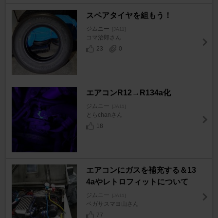
スペアタイヤを組もう！
ジムニー
[JA11]
コマ治郎さん
23
0
エアコンR12→R134a化
ジムニー
[JA11]
とらchanさん
18
エアコンにガスを補充する＆13
4aやレトロフィットについて
ジムニー
[JA11]
ペガサスマヨ山さん
77