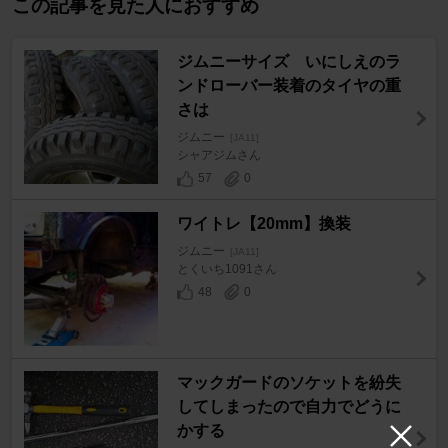
この記事を見た人におすすめ
ジムニーサイズ いにしえのラ
ンドローバー装着のタイヤの重
さは
ジムニー
[JA11]
シャアジムさん
57
0
ワイトレ【20mm】換装
ジムニー
[JA11]
とくいち1091さん
48
0
マックガードのソケットを紛失
してしまったので自力でどうに
かする