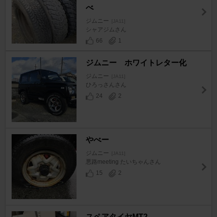
べ
ジムニー
[JA11]
シャアジムさん
66
1
ジムニー ホワイトレター化
ジムニー
[JA11]
ひろっさんさん
24
2
やべー
ジムニー
[JA11]
悪路meeting たいちゃんさん
15
2
スペアタイヤMT2