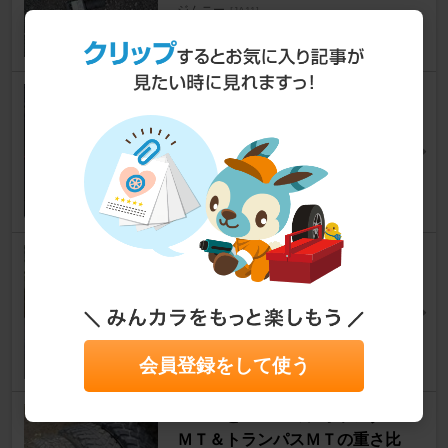
ジムニー
[JA11]
ペガサスマヨ山さん
49
1
意外と少ない175サイズのＭＴ
タイヤ ナンカンFT-9と１１純
正アルミの重さ
ジムニー
[JA11]
シャアジムさん
42
0
チェーンについて ①
ジムニー
[JA11]
RIDE-BLUEさん
47
2
会員登録をして使う
１９５と１８５のジオランダー
ＭＴ＆トランパスＭＴの重さ比