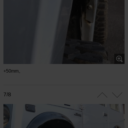
+50mm。
7/8