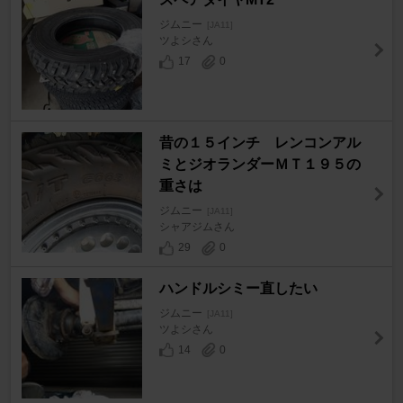
ジムニー
[JA11]
ツよシさん
17
0
昔の１５インチ レンコンアル
ミとジオランダーＭＴ１９５の
重さは
ジムニー
[JA11]
シャアジムさん
29
0
ハンドルシミー直したい
ジムニー
[JA11]
ツよシさん
14
0