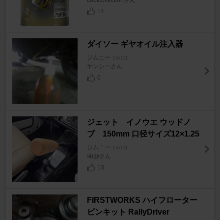
14
ダイソー ギヤオイル注入器
ジムニー
[JA11]
ヤンシーさん
0
ジェット イノウエ ウッドノ
ブ 150mm 口径サイズ12×1.25
ジムニー
[JA11]
sb@さん
13
FIRSTWORKS ハイフローター
ビンキット RallyDriver