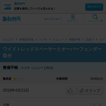
ダウンロード
記事を保存していつでも見られる！
みんカラとは？
ログイン
メニュー
みんカラ
車種別情報
スズキ
ジムニー
整備手帳
足廻り
タイ
ワイドトレッドスペーサーとオーバーフェンダー
取付
整備手帳
スズキ ジムニー [JA11]
難易度
作業時間
3時間以内
2018年4月21日
クリップ
1/8