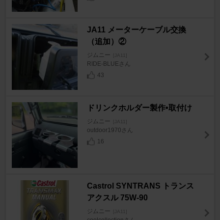
JA11 メーターケーブル交換
（追加）②
ジムニー
[JA11]
RIDE-BLUEさん
43
ドリンクホルダー製作•取付け
ジムニー
[JA11]
outdoor1970さん
16
Castrol SYNTRANS トランス
アクスル 75W-90
ジムニー
[JA11]
coolcollectionさん