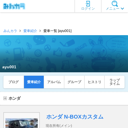
ログイン
メニュー
みんカラ
愛車紹介
愛車一覧 [ayu001]
ayu001
ラップ
ブログ
愛車紹介
アルバム
グループ
ヒストリ
タイム
ホンダ
ホンダ N-BOXカスタム
現在所有(メイン)