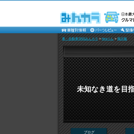
車・自動車SNSみんカラ
>
hiraりん
>
掲示板
未知なき道を目指し
ブログ