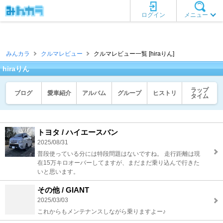
ログイン
メニュー
みんカラ
クルマレビュー
クルマレビュー一覧 [hiraりん]
hiraりん
ラップ
ブログ
愛車紹介
アルバム
グループ
ヒストリ
タイム
トヨタ / ハイエースバン
2025/08/31
普段使っている分には特段問題はないですね。 走行距離は現
在15万キロオーバーしてますが、まだまだ乗り込んで行きた
いと思います。
その他 / GIANT
2025/03/03
これからもメンテナンスしながら乗りますよー♪