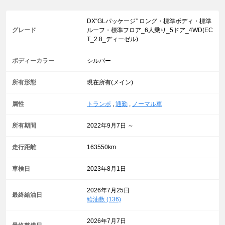
DX“GLパッケージ” ロング・標準ボディ・標準
グレード
ルーフ・標準フロア_6人乗り_5ドア_4WD(EC
T_2.8_ディーゼル)
ボディーカラー
シルバー
所有形態
現在所有(メイン)
属性
トランポ
,
通勤
,
ノーマル車
所有期間
2022年9月7日 ～
走行距離
163550km
車検日
2023年8月1日
2026年7月25日
最終給油日
給油数 (136)
2026年7月7日