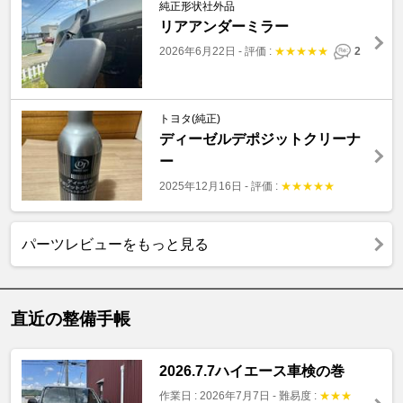
純正形状社外品
リアアンダーミラー
2026年6月22日
-
評価 :
★
★
★
★
★
2
トヨタ(純正)
ディーゼルデポジットクリーナ
ー
2025年12月16日
-
評価 :
★
★
★
★
★
パーツレビューをもっと見る
直近の整備手帳
2026.7.7ハイエース車検の巻
作業日 : 2026年7月7日
-
難易度 :
★
★
★