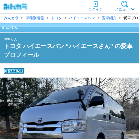
ログイン
メニュー
みんカラ
車種別情報
トヨタ
ハイエースバン
愛車紹介
愛車プロフ
hiraりん
hiraりん
トヨタ ハイエースバン “ハイエースさん” の愛車
プロフィール