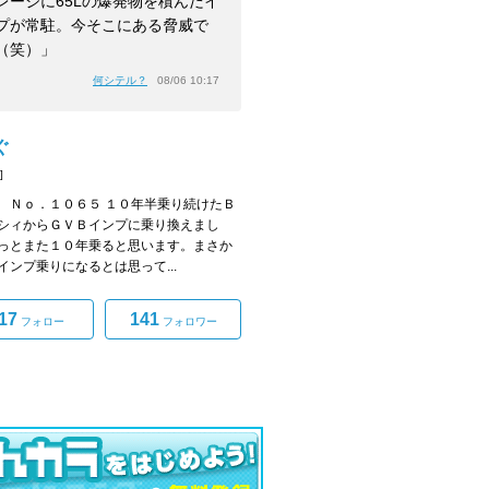
レージに65Lの爆発物を積んだイ
プが常駐。今そこにある脅威で
（笑）」
何シテル？
08/06 10:17
ぐ
]
 Ｎｏ．１０６５ １０年半乗り続けたＢ
シィからＧＶＢインプに乗り換えまし
っとまた１０年乗ると思います。まさか
インプ乗りになるとは思って...
17
141
フォロー
フォロワー