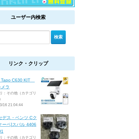
ユーザー内検索
リンク・クリップ
nk Tapo C630 KIT
カメラ
リ：その他（カテゴリ
）
3/16 21:04:44
セデス・ベンツ Cク
クーペ]スバル 4406
01
リ：その他（カテゴリ