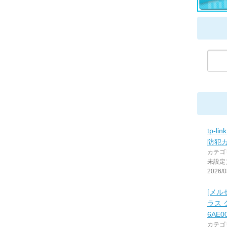
tp-li
防犯
カテゴ
未設定
2026/0
[メル
ラス 
6AE0
カテゴ