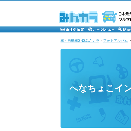
車・自動車SNSみんカラ
>
フォトアルバム
へなちょこイ