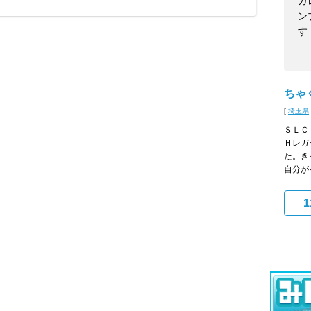
ガ
ン
す
ちゃ
[
埼玉県
ＳＬＣ
Ｈレガ
た。き
自分が
1