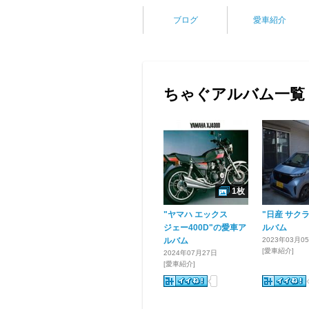
ブログ
愛車紹介
ちゃぐアルバム一覧
1枚
"ヤマハ エックス
"日産 サク
ジェー400D"の愛車ア
ルバム
ルバム
2023年03月0
[愛車紹介]
2024年07月27日
[愛車紹介]