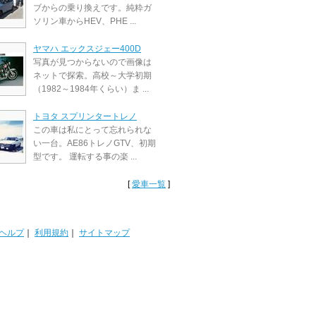
ブからの乗り換えです。純粋ガ
ソリン車からHEV、PHE ...
ヤマハ エックスジェー400D
写真が見つからないので画像は
ネットで探索。高校～大学初期
（1982～1984年くらい）ま ...
トヨタ スプリンタートレノ
この車は私にとって忘れられな
い一台。AE86トレノGTV、初期
型です。 運転する事の楽 ...
[
愛車一覧
]
ヘルプ
｜
利用規約
｜
サイトマップ