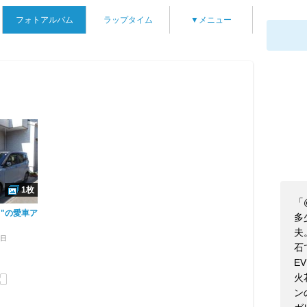
フォトアルバム
ラップタイム
▼メニュー
1枚
「
ラ"の愛車ア
多
夫
5日
石
E
火
ン