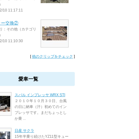
）
2/10 11:17:11
ラー交換②
リ：その他（カテゴリ
）
2/10 11:10:30
[
他のクリップをチェック
]
愛車一覧
スバル インプレッサ WRX STI
２０１０年１０月３０日、台風
の日に納車（汗）初めてのイン
プレッサです。まだちょっとし
か乗 ...
日産 サクラ
15年半乗り続けたYZ11型キュー