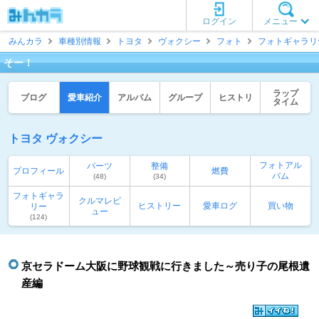
ログイン
メニュー
みんカラ
車種別情報
トヨタ
ヴォクシー
フォト
フォトギャラリ
そー！
ラップ
ブログ
愛車紹介
アルバム
グループ
ヒストリ
タイム
トヨタ ヴォクシー
フォトアル
パーツ
整備
プロフィール
燃費
バム
(48)
(34)
フォトギャラ
クルマレビ
ヒストリー
愛車ログ
買い物
リー
ュー
(124)
京セラドーム大阪に野球観戦に行きました～売り子の尾根遺
産編