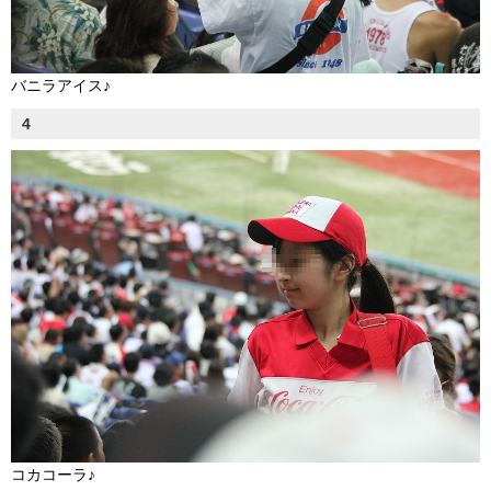
バニラアイス♪
4
コカコーラ♪