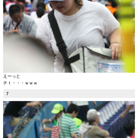
えーっと
チｔ・・・ｗｗｗ
7