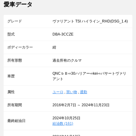
愛車データ
グレード
ヴァリアント TSI ハイライン_RHD(DSG_1.4)
型式
DBA-3CCZE
ボディーカラー
紺
所有形態
過去所有のクルマ
QNCｂＢ⇨30ハリアー⇨kei⇨パサートヴァリ
車歴
アント
属性
ユーロ
,
買い物
,
通勤
所有期間
2016年2月7日 ～ 2024年11月23日
2024年10月25日
最終給油日
給油数 (161)