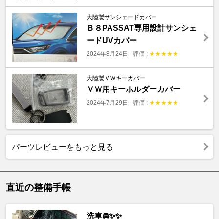
大陸製サンシェードカバー
Ｂ８PASSAT専用設計サンシェ
ードUVカバー
2024年8月24日
-
評価 :
★
★
★
★
★
大陸製ＶＷキーカバー
ＶＷ用キーホルダーカバー
2024年7月29日
-
評価 :
★
★
★
★
★
パーツレビューをもっと見る
直近の整備手帳
洗車🚘✨✨