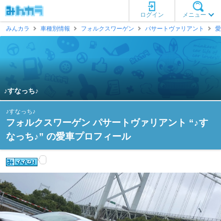
ログイン
メニュー
みんカラ
車種別情報
フォルクスワーゲン
パサートヴァリアント
愛
♪すなっち♪
♪すなっち♪
フォルクスワーゲン パサートヴァリアント “♪す
なっち♪” の愛車プロフィール