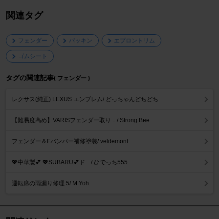
関連タグ
フェンダー
パッキン
エプロントリム
ゴムシート
タグの関連記事
( フェンダー )
レクサス(純正) LEXUS エンブレム/ どっちゃんどちどち
【難易度高め】VARISフェンダー取り .../ Strong Bee
フェンダー＆Fバンパー補修塗装/ veldemont
💖中華製💕 💖SUBARU💕ド .../ ひでっち555
運転席の雨漏り修理 5/ M Yoh.