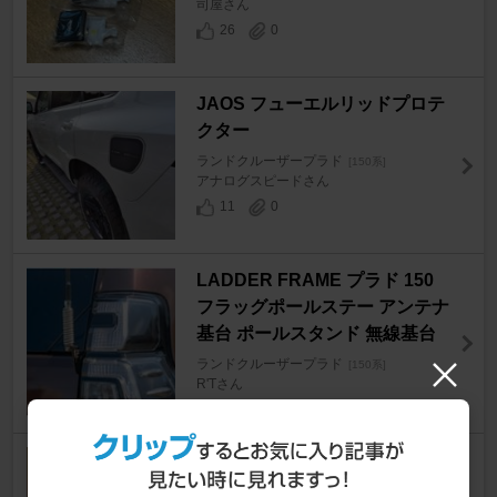
司屋さん
26
0
JAOS フューエルリッドプロテ
クター
ランドクルーザープラド
[150系]
アナログスピードさん
11
0
LADDER FRAME プラド 150
フラッグポールステー アンテナ
基台 ポールスタンド 無線基台
ランドクルーザープラド
[150系]
R'Tさん
14
0
CAR MATE / カーメイト Dr.DE
O 防カビ性能強化型エアコンフ