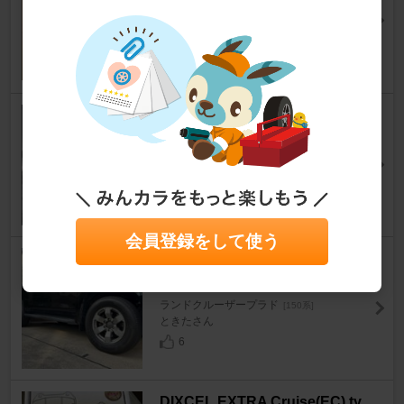
ィルター
ランドクルーザープラド
[150系]
しなの51号さん
2
ARB OME BP-51
ランドクルーザープラド
[150系]
マシャ@さん
40
会員登録をして使う
BRIDGESTONE ALENZA LX1
00 265/65R17
ランドクルーザープラド
[150系]
ときたさん
6
DIXCEL EXTRA Cruise(EC) ty