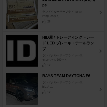
pe
ランドクルーザープラド
[150系]
zanguesさん
28
HID屋 / トレーディングトレー
ド LED ブレーキ・テールラン
プ
ランドクルーザープラド
[150系]
モコちゃん600さん
12
RAYS TEAM DAYTONA F6
ランドクルーザープラド
[150系]
hig.さん
12