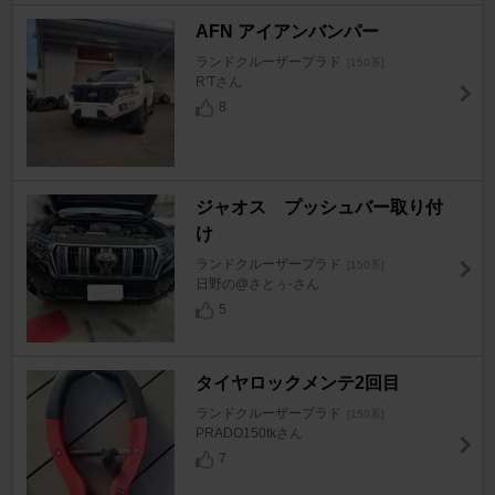
AFN アイアンバンパー
ランドクルーザープラド
[150系]
R'Tさん
8
ジャオス プッシュバー取り付
け
ランドクルーザープラド
[150系]
日野の@さとぅ-さん
5
タイヤロックメンテ2回目
ランドクルーザープラド
[150系]
PRADO150tkさん
7