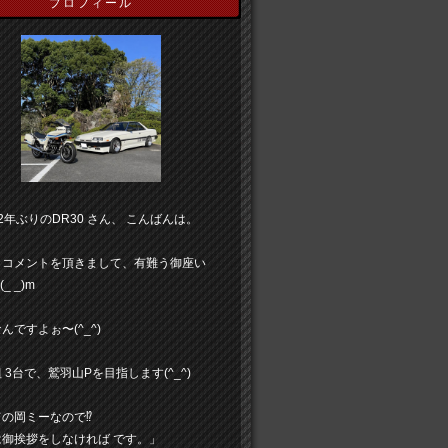
プロフィール
2年ぶりのDR30 さん、 こんばんは。
もコメントを頂きまして、有難う御座い
_ _)m
んですよぉ〜(^_^)
 3台で、鷲羽山Pを目指します(^_^)
の岡ミーなので⁉︎
は御挨拶をしなければ です。」