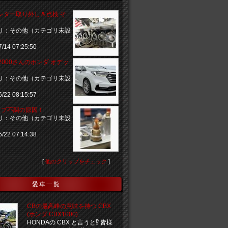
レター取り外し＆点検 そ
リ：その他（カテゴリ未設
7/14 07:25:50
an2000さんのホンダ オデッ
リ：その他（カテゴリ未設
6/22 08:15:57
ャブ不調の原因！
リ：その他（カテゴリ未設
5/22 07:14:38
[
他のクリップをチェック
]
愛車一覧
CBの最高峰の意味を持つ CBX
(ホンダ CBX1000)
HONDAの CBX と言うと⁉︎ 皆様