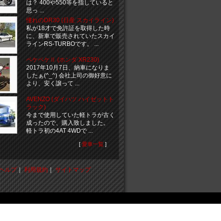
は？ 400や550等を指していると
思っ ...
憧れのDR30 (日産 スカイライン)
私が18才で免許証を取得した時
に、新車で販売されていたスカイ
ラインRS-TURBOです。 ...
ペケペケⅡ (ホンダ XR230)
2017年10月7日、納車になりま
したぁ(^_^) 会社上司の御好意に
より、安く譲って ...
AVENZO (ダイハツ ハイゼットト
ラック)
今まで使用していた軽トラが古く
成ったので、購入致しました。
軽トラ初の4AT 4WDで ...
[
愛車一覧
]
ヘルプ
｜
利用規約
｜
サイトマップ