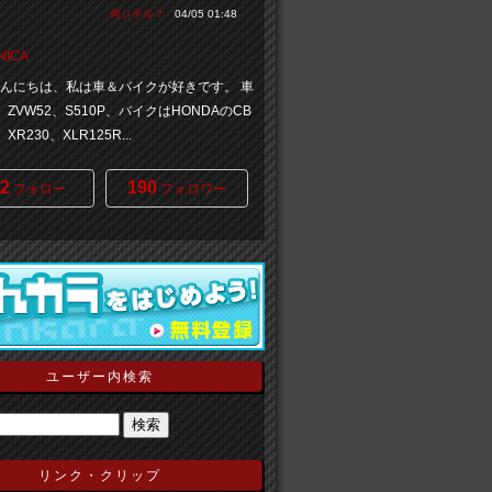
何シテル？
04/05 01:48
NICA
 こんにちは、私は車＆バイクが好きです。 車
、ZVW52、S510P、バイクはHONDAのCB
、XR230、XLR125R...
2
190
フォロー
フォロワー
ユーザー内検索
リンク・クリップ