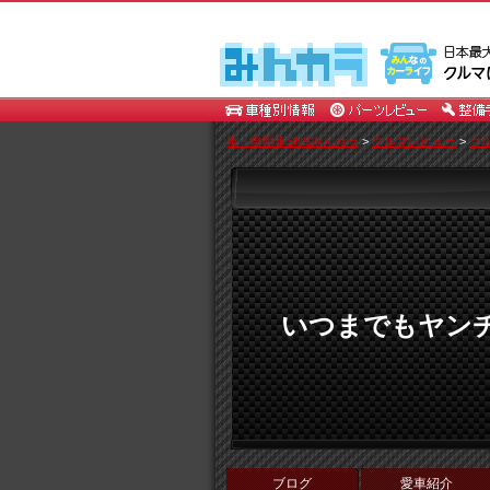
車・自動車SNSみんカラ
>
クルマレビュー
>
クル
いつまでもヤン
ブログ
愛車紹介