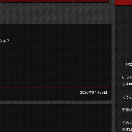
かなぁ？
「@3
いつ
ますm(
2026年07月23日
そうな
千葉組
初めて
先ず