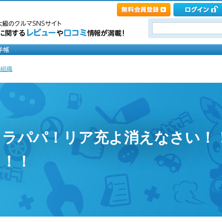
の組織
パパ！リア充よ消えなさい！！』 ;
ォ！！