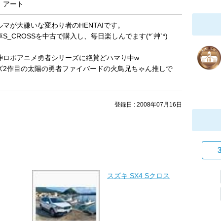
，アート
マが大嫌いな変わり者のHENTAIです。
S_CROSSを中古で購入し、毎日楽しんでます(*´艸`*)
神ロボアニメ勇者シリーズに絶賛どハマり中w
ズ2作目の太陽の勇者ファイバードの火鳥兄ちゃん推しで
ｧ
登録日 : 2008年07月16日
スズキ SX4 Sクロス