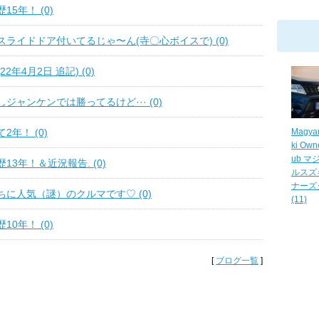
5年！ (0)
ライドドア付いてるじゃ〜ん(寺〇心ボイスで) (0)
2年4月2日 追記) (0)
ジャンケンでは勝ってるけど··· (0)
2年！ (0)
Magya
ki Own
ub マ
13年！＆近況報告. (0)
ルスズ
ナーズ
に人気（謎）のクルマです♡ (0)
(11)
0年！ (0)
[
ブログ一覧
]