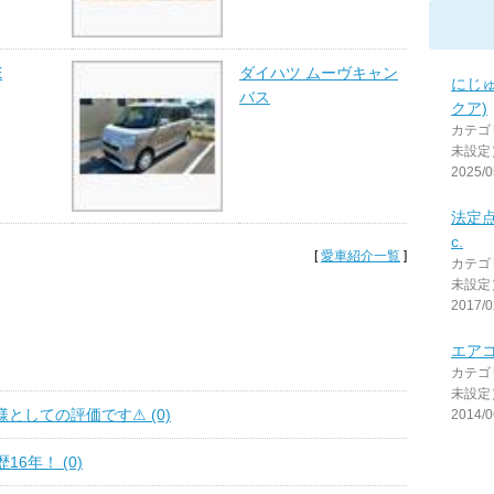
E
ダイハツ ムーヴキャン
にじ
バス
クア)
カテゴ
未設定
2025/0
法定点
c.
[
愛車紹介一覧
]
カテゴ
未設定
2017/0
エア
カテゴ
未設定
としての評価です⚠ (0)
2014/0
6年！ (0)