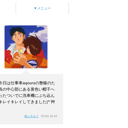
▼メニュー
今日は仕事車aqoursの整備のた
島の中心部にある黄色い帽子へ
ったついでに洗車機にぶち込ん
キレイキレイしてきました(*´艸
」
何シテル？
07/22 22:47