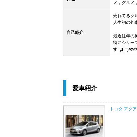
メ，グルメ
売れてるクル
人生初の外車
自己紹介
最近往年の
特にシリー
す|´Д｀)ﾊｧﾊ
愛車紹介
トヨタ アクア