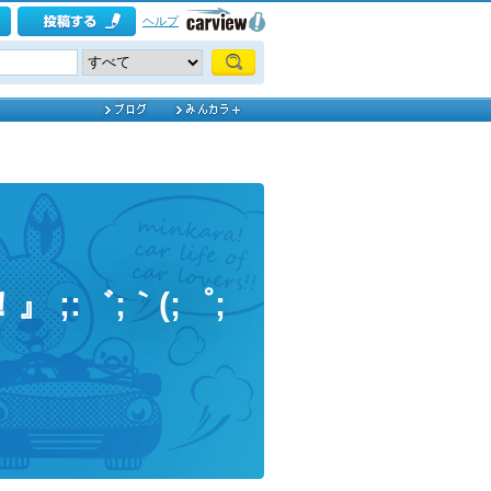
ヘルプ
:゛;｀(;゜;