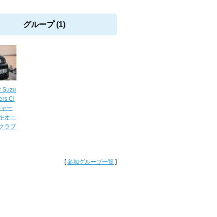
グループ (1)
r Suzu
ers Cl
ジャー
キオー
クラブ
[
参加グループ一覧
]