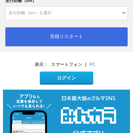
走行距離（km）
見積りスタート
表示：
スマートフォン
|
PC
ログイン