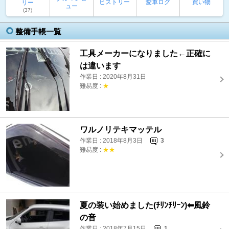
ヒストリー
愛車ログ
買い物
リー
ュー
(37)
整備手帳一覧
工具メーカーになりました←正確に
は違います
作業日 : 2020年8月31日
難易度 :
★
ワルノリテキマッテル
作業日 : 2018年8月3日
3
難易度 :
★★
夏の装い始めました(ﾁﾘﾝﾁﾘｰﾝ)⬅風鈴
の音
作業日 : 2018年7月15日
1