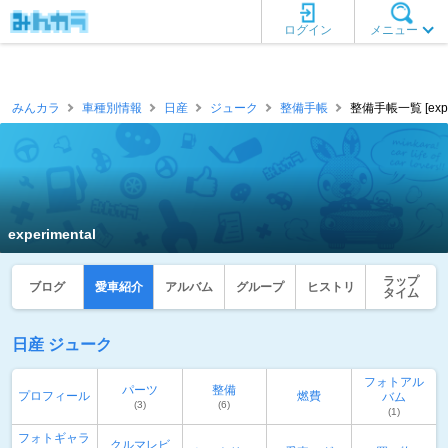
ログイン
メニュー
みんカラ
車種別情報
日産
ジューク
整備手帳
整備手帳一覧 [exper
experimental
ラップ
ブログ
愛車紹介
アルバム
グループ
ヒストリ
タイム
日産 ジューク
フォトアル
パーツ
整備
プロフィール
燃費
バム
(3)
(6)
(1)
フォトギャラ
クルマレビ