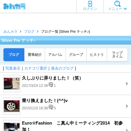
ログイン
メニュー
みんカラ
ブログ
ブログ一覧 [Silver Pre テッチ♪]
Silver Pre テッチ♪
ラップ
ブログ
愛車紹介
アルバム
グループ
ヒストリ
タイム
[
写真表示
｜
カテゴリ選択
｜
過去のブログ
]
久しぶりに弄りました！（笑）
2017/3/19 12:39
1
乗り換えました！(^^)v
2015/11/3 16:38
5
Euro☆Fashion こ真ん中ミーティング2014 初参
加！