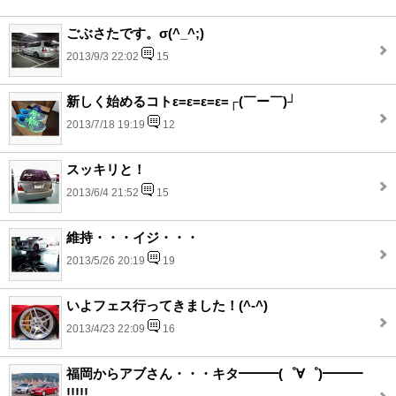
ごぶさたです。σ(^_^;)
2013/9/3 22:02
15
新しく始めるコトε=ε=ε=ε=┌(￣ー￣)┘
2013/7/18 19:19
12
スッキリと！
2013/6/4 21:52
15
維持・・・イジ・・・
2013/5/26 20:19
19
いよフェス行ってきました！(^-^)
2013/4/23 22:09
16
福岡からアブさん・・・キタ━━━(゜∀゜)━━━
!!!!!