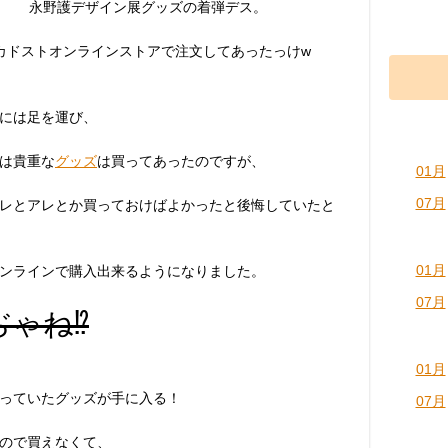
永野護デザイン展グッズの着弾デス。
カドストオンラインストアで注文してあったっけw
には足を運び、
は貴重な
グッズ
は買ってあったのですが、
01月
07月
レとアレとか買っておけばよかったと後悔していたと
01月
ンラインで購入出来るようになりました。
07月
ゃね⁉︎
01月
っていたグッズが手に入る！
07月
ので買えなくて、