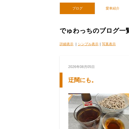
ブログ
愛車紹介
でゅわっちのブログ一
詳細表示
｜
シンプル表示
｜
写真表示
2026年08月05日
迂闊にも。