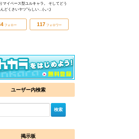
りマイペース型ユルキャラ。 そしてどう
んどくさいヤツ”らしい…(-｡ｰ;)
44
117
フォロー
フォロワー
ユーザー内検索
掲示板