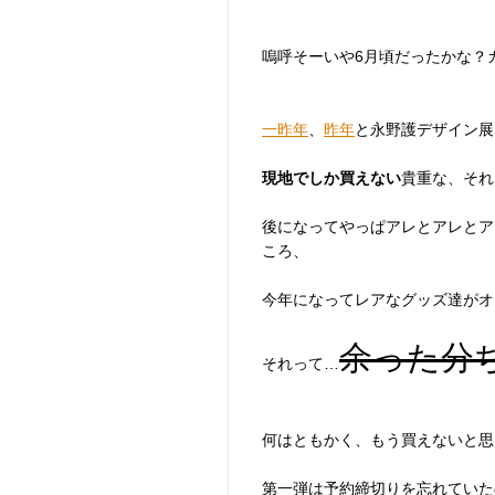
嗚呼そーいや6月頃だったかな？
一昨年
、
昨年
と永野護デザイン展
現地でしか買えない
貴重な、それ
後になってやっぱアレとアレとア
ころ、
今年になってレアなグッズ達がオ
余った分ぢ
それって…
何はともかく、もう買えないと思
第一弾は予約締切りを忘れていた