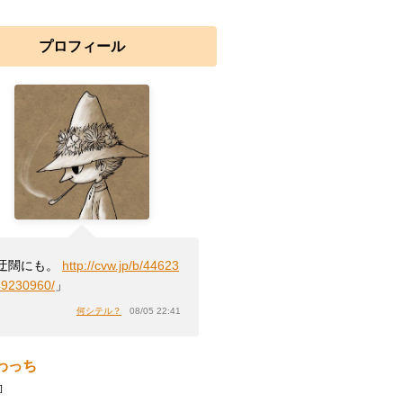
プロフィール
迂闊にも。
http://cvw.jp/b/44623
49230960/
」
何シテル？
08/05 22:41
わっち
]