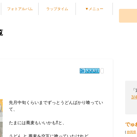
フォトアルバム
ラップタイム
▼メニュー
覧
「
3/
先月中旬くらいまでずっとうどんばかり喰ってい
て、
たまには蕎麦もいいかも⁉︎と、
でゅ
[
静岡県
うどん と 蕎麦を交互に喰っていたけれど、