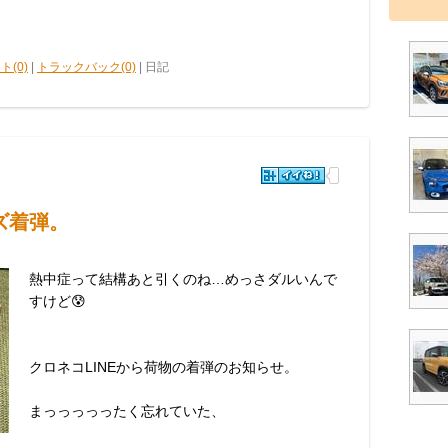
ト(0)
|
トラックバック(0)
| 日記
ズ着弾。
熱中症って結構あと引くのね…めっさダルいんで
すけど😰
クロネコLINEから荷物の着弾のお知らせ。
まっっっっったく忘れていた、