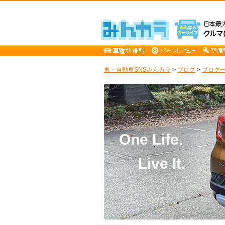
車・自動車SNSみんカラ
>
ブログ
>
ブログ一
On
Live It.