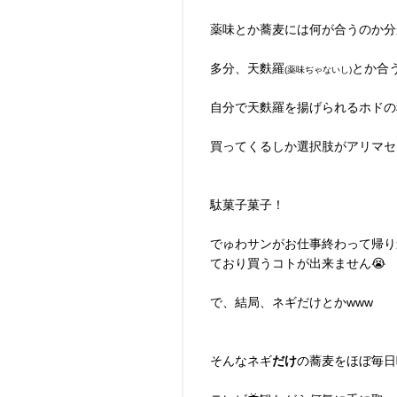
薬味とか蕎麦には何が合うのか分
多分、天麩羅
とか合
(薬味ぢゃないし)
自分で天麩羅を揚げられるホドの
買ってくるしか選択肢がアリマセ
駄菓子菓子！
でゅわサンがお仕事終わって帰り
ており買うコトが出来ません😭
で、結局、ネギだけとかwww
そんなネギ
だけ
の蕎麦をほぼ毎日