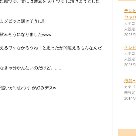
た麺つゆ、箸には蕎麦を取り つゆ に漬けようとした
テレ
ヤァ!
まグビッと逝きそうに‼︎
カテゴ
未設定
飲みそうになりましたwww
2026/0
テレ
えるワケなかろうね！と思ったが間違えるもんなんだ
カテゴ
未設定
2026/0
なきゃ分かんないのだけど。。。
液晶
カテゴ
ン追いがつおつゆ が好みデスw
未設定
2014/0