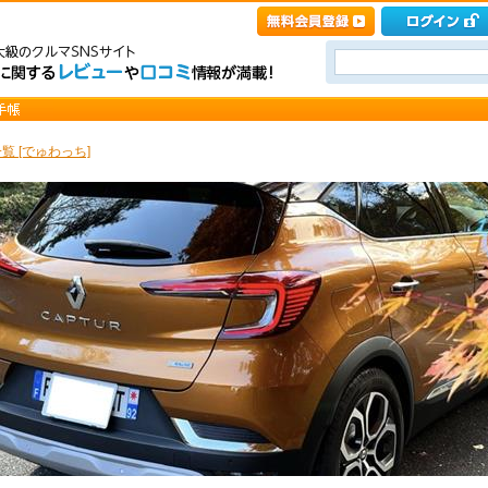
覧 [でゅわっち]
e Li