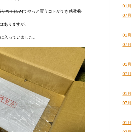
01月
残りぢゃね？)
でやっと買うコトができ感激😂
07月
はありますが、
01月
に入っていました。
07月
01月
07月
01月
07月
01月