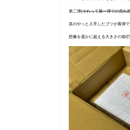
第二弾
(それって第一弾での売れ
其のやっと入手したブツが着弾で
想像を遥かに超える大きさの箱