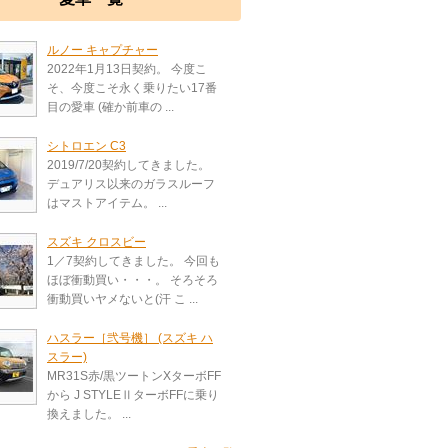
ルノー キャプチャー
2022年1月13日契約。 今度こ
そ、今度こそ永く乗りたい17番
目の愛車 (確か前車の ...
シトロエン C3
2019/7/20契約してきました。
デュアリス以来のガラスルーフ
はマストアイテム。 ...
スズキ クロスビー
1／7契約してきました。 今回も
ほぼ衝動買い・・・。 そろそろ
衝動買いヤメないと(汗 こ ...
ハスラー［弐号機］ (スズキ ハ
スラー)
MR31S赤/黒ツートンXターボFF
から J STYLEⅡターボFFに乗り
換えました。 ...