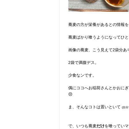
蕎麦の方が栄養があるとの情報を
蕎麦ばかり喰うようになってひと
画像の蕎麦、こう見えて2袋分あ
2袋で満腹デス。
少食なンです。
偶にココへお稲荷さんとかおにぎ
😣
ま、そんなコトは置いといて
(自
で、いつも蕎麦
だけ
を喰っていマ