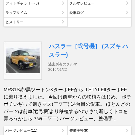
フォトギャラリー(3)
クルマレビュー
ラップタイム
愛車ログ
ヒストリー
ハスラー［弐号機］ (スズキ ハ
スラー)
過去所有のクルマ
2016/01/22
MR31S赤/黒ツートンXターボFFから J STYLEⅡターボFF
に乗り換えました。 今回は前車からの移植をはじめ、 ボチ
ボチいぢって逝きマス(￣▽￣) 14台目の愛車。 ほとんどの
パーツは前車[壱号機]より移植するので さて新しくドコを
弄ろうかしら？w(￣▽￣) パーツレビュー、整備手 ...
パーツレビュー(11)
整備手帳(9)