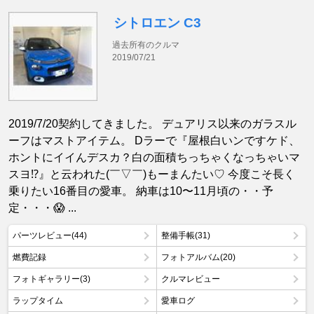
シトロエン C3
過去所有のクルマ
2019/07/21
2019/7/20契約してきました。 デュアリス以来のガラスル
ーフはマストアイテム。 Dラーで『屋根白いンですケド、
ホントにイイんデスカ？白の面積ちっちゃくなっちゃいマ
スヨ⁉︎』と云われた(￣▽￣)もーまんたい♡ 今度こそ長く
乗りたい16番目の愛車。 納車は10〜11月頃の・・予
定・・・😱 ...
パーツレビュー(44)
整備手帳(31)
燃費記録
フォトアルバム(20)
フォトギャラリー(3)
クルマレビュー
ラップタイム
愛車ログ