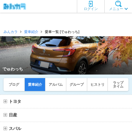
ログイン
メニュー
みんカラ
愛車紹介
愛車一覧 [でゅわっち]
でゅわっち
ラップ
ブログ
愛車紹介
アルバム
グループ
ヒストリ
タイム
トヨタ
日産
スバル