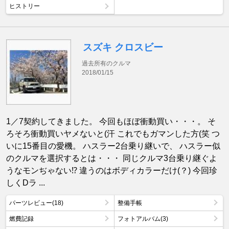
ヒストリー
スズキ クロスビー
過去所有のクルマ
2018/01/15
1／7契約してきました。 今回もほぼ衝動買い・・・。 そ
ろそろ衝動買いヤメないと(汗 これでもガマンした方(笑 つ
いに15番目の愛機。 ハスラー2台乗り継いで、 ハスラー似
のクルマを選択するとは・・・ 同じクルマ3台乗り継ぐよ
うなモンぢゃない⁉︎ 違うのはボディカラーだけ(？) 今回珍
しくDラ ...
パーツレビュー(18)
整備手帳
燃費記録
フォトアルバム(3)