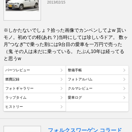
2013/02/15
※しかたないでしょ？拾った画像でカンベンしてよw 貰い
モノ。初めての軽(あれ？)当時にしては珍しい5ドア。 数ヶ
月”つなぎ”で乗った割には9台目の愛車を一万円で売った
（鬼 その人は未だに乗っている。 たぶん10年は経ってる
と思うw
パーツレビュー
整備手帳
燃費記録
フォトアルバム
フォトギャラリー
クルマレビュー
ラップタイム
愛車ログ
ヒストリー
フォルクスワーゲン コラード