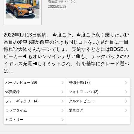
現在所有(メイン)
2022/01/18
2022年1月13日契約。 今度こそ、今度こそ永く乗りたい17
番目の愛車 (確か前車のときも同じコトを…) 見た目に一目
惚れ💘大体そんなモンでしょ。 契約するときにはBOSEス
ピーカー🔉もオレンジインテリア🟠も、 テックパックのワ
イヤレス充電📲もオミットされ、 何を基準にグレード選べ
ば ...
パーツレビュー(39)
整備手帳(17)
燃費記録
フォトアルバム(2)
フォトギャラリー(4)
クルマレビュー
ラップタイム
愛車ログ
ヒストリー