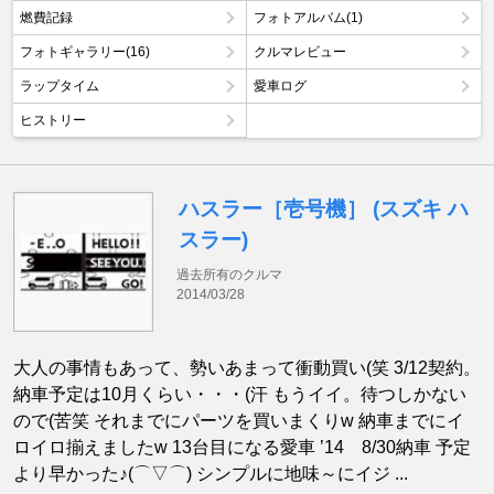
燃費記録
フォトアルバム(1)
フォトギャラリー(16)
クルマレビュー
ラップタイム
愛車ログ
ヒストリー
ハスラー［壱号機］ (スズキ ハ
スラー)
過去所有のクルマ
2014/03/28
大人の事情もあって、勢いあまって衝動買い(笑 3/12契約。
納車予定は10月くらい・・・(汗 もうイイ。待つしかない
ので(苦笑 それまでにパーツを買いまくりw 納車までにイ
ロイロ揃えましたw 13台目になる愛車 ’14 8/30納車 予定
より早かった♪(⌒▽⌒) シンプルに地味～にイジ ...