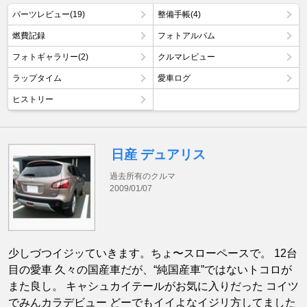
パーツレビュー(19)
整備手帳(4)
燃費記録
フォトアルバム
フォトギャラリー(2)
クルマレビュー
ラップタイム
愛車ログ
ヒストリー
日産 デュアリス
過去所有のクルマ
2009/01/07
少しづつイジッていきます。ちょ〜スローペースで。 12台
目の愛車 久々の国産車だが、“純国産車”ではないトコロが
また良し。 キャシュカイテールがお気に入りだった コイツ
でみんカラデビュー どーでもイイよなイジリ方してました