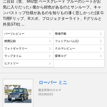
二台目（笑、 6N2型 ベースグレード ブルーのシートがお
気に入りだった♪ 後から紺色があるのとサンルーフ、キャ
ンバストップ仕様があるのを知りもの凄く悲しかった(涙 G
TI用Fリップ、Rスポ、プロジェクターライト、Fグリルと
外見GTI仕 ...
パーツレビュー
整備手帳
燃費記録
フォトアルバム(1)
フォトギャラリー
クルマレビュー
ラップタイム
愛車ログ
ヒストリー
ローバー ミニ
過去所有のクルマ
2013/02/15