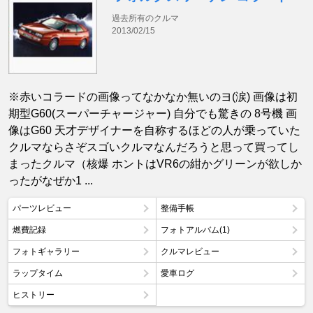
過去所有のクルマ
2013/02/15
※赤いコラードの画像ってなかなか無いのヨ(涙) 画像は初
期型G60(スーパーチャージャー) 自分でも驚きの 8号機 画
像はG60 天才デザイナーを自称するほどの人が乗っていた
クルマならさぞスゴいクルマなんだろうと思って買ってし
まったクルマ（核爆 ホントはVR6の紺かグリーンが欲しか
ったがなぜか1 ...
パーツレビュー
整備手帳
燃費記録
フォトアルバム(1)
フォトギャラリー
クルマレビュー
ラップタイム
愛車ログ
ヒストリー