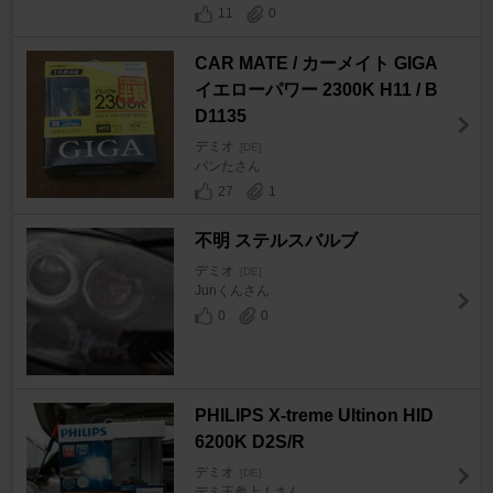
11
0
CAR MATE / カーメイト GIGA
イエローパワー 2300K H11 / B
D1135
デミオ
[DE]
パンたさん
27
1
不明 ステルスバルブ
デミオ
[DE]
Junくんさん
0
0
PHILIPS X-treme Ultinon HID
6200K D2S/R
デミオ
[DE]
デミ王参上！さん