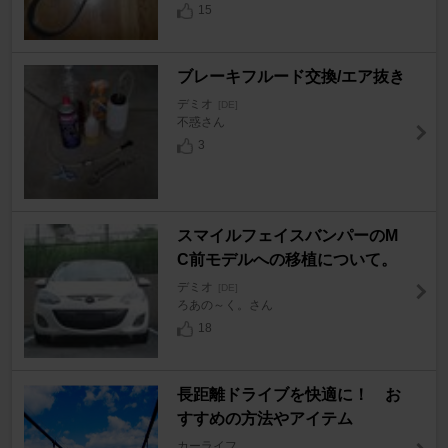
15
ブレーキフルード交換/エア抜き
デミオ
[DE]
不惑さん
3
スマイルフェイスバンパーのM
C前モデルへの移植について。
デミオ
[DE]
ろあの～く。さん
18
長距離ドライブを快適に！ お
すすめの方法やアイテム
カーライフ