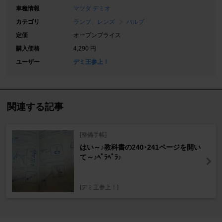
車種情報
マツダ デミオ
カテゴリ
ランプ、レンズ
バルブ
定価
オープンプライス
購入価格
4,290 円
ユーザー
デミ王参上！
関連する記事
[整備手帳]
はい～♪教科書の240･241ページを開い
て～♪ﾍﾟﾗﾍﾟﾗ♪
[デミ王参上！]