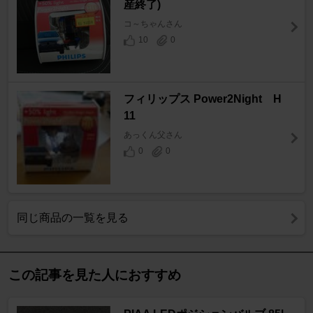
産終了)
コ～ちゃんさん
10
0
フィリップス Power2Night H
11
あっくん父さん
0
0
同じ商品の一覧を見る
この記事を見た人におすすめ