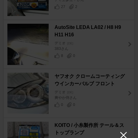
27
2
AutoSite LEDA LA02 / H8 H9
H11 H16
デミオ
[DE]
383さん
8
0
ヤフオク クロームコーティング
ウインカーバルブ フロント
デミオ
[DE]
爽やか侍さん
0
0
KOITO / 小糸製作所 テール＆ス
トップランプ