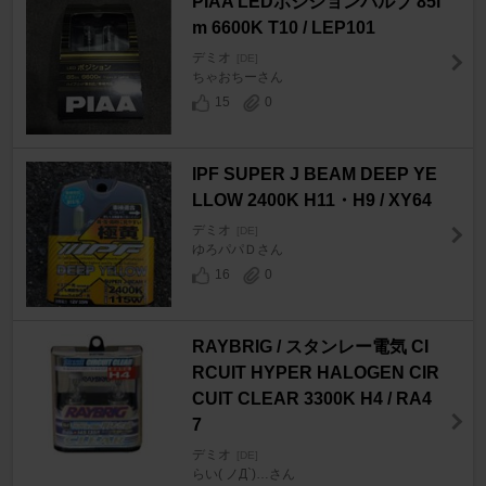
PIAA LEDポジションバルブ 85l
m 6600K T10 / LEP101
デミオ
[DE]
ちゃおちーさん
15
0
IPF SUPER J BEAM DEEP YE
LLOW 2400K H11・H9 / XY64
デミオ
[DE]
ゆろパパＤさん
16
0
RAYBRIG / スタンレー電気 CI
RCUIT HYPER HALOGEN CIR
CUIT CLEAR 3300K H4 / RA4
7
デミオ
[DE]
らい( ノД`)…さん