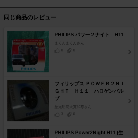
同じ商品のレビュー
PHILIPS パワー２ナイト H11
まくんまくんさん
0
0
フィリップス ＰＯＷＥＲ２ＮＩ
ＧＨＴ Ｈ１１ ハロゲンバル
ブ
慈光明院大寛和尊さん
3
0
PHILIPS Power2Night H11 (生