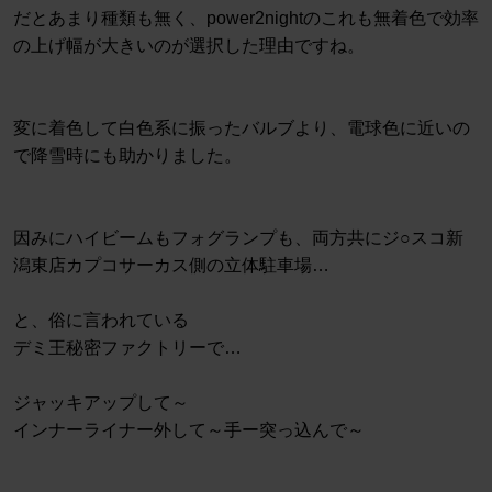
だとあまり種類も無く、power2nightのこれも無着色で効率
の上げ幅が大きいのが選択した理由ですね。
変に着色して白色系に振ったバルブより、電球色に近いの
で降雪時にも助かりました。
因みにハイビームもフォグランプも、両方共にジ○スコ新
潟東店カプコサーカス側の立体駐車場…
と、俗に言われている
デミ王秘密ファクトリーで…
ジャッキアップして～
インナーライナー外して～手ー突っ込んで～