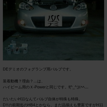
DEデミオのフォグランプ用バルブです。
装着動機？理由？…は、
ハイビーム用のＸ-Powerと同じです。f(^_^;)ｴﾍﾍ....
だいたいH11なんてバルブ自体が特殊も特殊。
DYの前期迄のHB4とかなら、まだ品揃えも豊富ですがH11