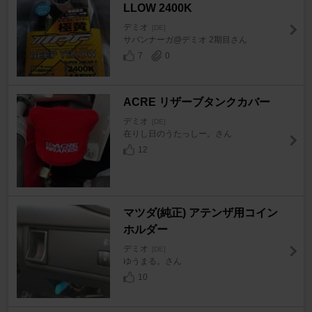
LLOW 2400K
デミオ
[DE]
サバンナーガ@デミオ 2期目さん
7
0
ACRE リザーブタンクカバー
デミオ
[DE]
在りし日のうたっしー。さん
12
マツダ(純正) アテンザ用コイン
ホルダー
デミオ
[DE]
ゆうまる。さん
10