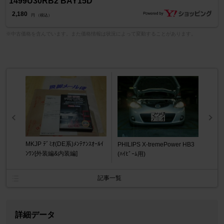
1499U30RB2 BAY15D
2,180
円 （税込）
※中古価格を含んでいます。また価格情報は状況によって変動することがあります。
MKJP ﾃﾞﾐｵ(DE系)ﾒﾝﾃﾅﾝｽｵｰﾙｲ
PHILIPS X-tremePower HB3
ﾝﾜﾝ[外装編&内装編]
(ﾊｲﾋﾞｰﾑ用)
記事一覧
詳細データ