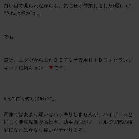
白い目で見られながらも、気にせず作業しました(爆)。(;^_
^A ﾅﾆ､ﾔｯﾃﾝﾀﾞｶ.....
でも…
最近、エグゼから出たＤＥデミオ専用ＨＩＤフォグランプ
キットに胸キュン！
です。
/(^o^;)ｺﾞﾘﾖｳﾊ､ｹｲｶｸﾃｷﾆ...
画像ではあまり違いはハッキリしませんが、ハイビームと
同じく運転席側が高効率、助手席側がノーマルで実際の夜
間になればかなり違いが分かります。