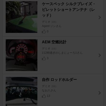
ケースペック シルクブレイズ・
ビレットショートアンテナ（レ
ッド）
デミオ
[DE]
Agent ジンさん
0
AEM 空燃比計
デミオ
[DE]
‡12時過ぎのしまにょーろ‡さん
3
自作 ロッドホルダー
デミオ
[DE]
なお八さん
13