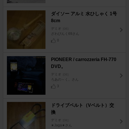
ダイソー アルミ 水ひしゃく 1号
8cm
デミオ
[DE]
ざわぴんく69さん
0
PIONEER / carrozzeria FH-770
DVD。
デミオ
[DE]
ろあの～く。さん
3
ドライブベルト（Vベルト）交
換
デミオ
[DE]
★Jaga★さん