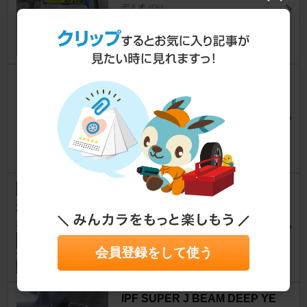
デミオ
[DE]
汁八十式さん
4
0
POLARG V-Angle LED TUFF
デミオ
[DE]
室樹 棗さん
1
0
PIAA CELEST WHITE 3200 H
X301 H4 60/55W
デミオ
[DE]
skypapaさん
会員登録をして使う
3
0
IPF SUPER J BEAM DEEP YE