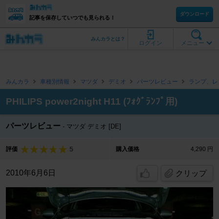
ダウンロード
記事を保存していつでも見られる！
みんカラとは？
ログイン
メニュー
みんカラ
車種別情報
マツダ
デミオ
パーツレビュー
ランプ、レ
PHILIPS power2night H11 (ﾌｫｸﾞﾗﾝﾌﾟ用)
パーツレビュー
マツダ デミオ [DE]
5
評価
購入価格
4,290 円
2010年6月6日
クリップ