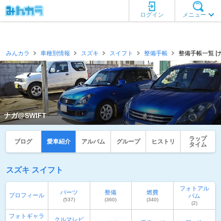
ログイン
メニュー
みんカラ
車種別情報
スズキ
スイフト
整備手帳
整備手帳一覧 [ナ
ナガ@SWIFT
ラップ
ブログ
愛車紹介
アルバム
グループ
ヒストリ
タイム
スズキ スイフト
フォトアル
パーツ
整備
燃費
プロフィール
バム
(537)
(360)
(340)
(2)
フォトギャラ
クルマレビ