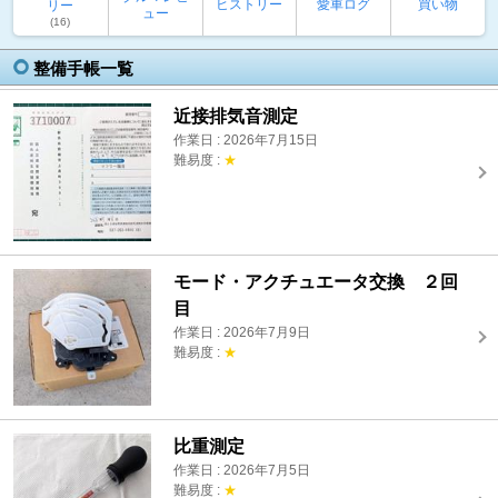
ヒストリー
愛車ログ
買い物
リー
ュー
(16)
整備手帳一覧
近接排気音測定
作業日 : 2026年7月15日
難易度 :
★
モード・アクチュエータ交換 ２回
目
作業日 : 2026年7月9日
難易度 :
★
比重測定
作業日 : 2026年7月5日
難易度 :
★