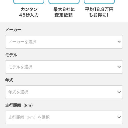
メーカー
モデル
年式
走行距離（km）